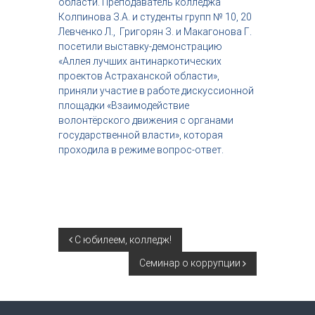
области. Преподаватель колледжа
с
Колпинова З.А. и студенты групп № 10, 20
т
Левченко Л., Григорян З. и Макагонова Г.
р
посетили выставку-демонстрацию
и
я
«Аллея лучших антинаркотических
к
проектов Астраханской области»,
р
приняли участие в работе дискуссионной
а
площадки «Взаимодействие
с
волонтёрского движения с органами
о
государственной власти», которая
т
ы
проходила в режиме вопрос-ответ.
Н
С юбилеем, колледж!
Семинар о коррупции
а
в