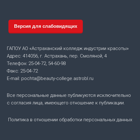
и
г
Версия для слабовидящих
а
ГАПОУ АО «Астраханский колледж индустрии красоты»
ц
Адрес: 414056, г. Астрахань, пер. Смоляной, 4
Телефон: 25-04-72, 54-60-98
и
Факс: 25-04-72
я
E-mail: pochta@beauty-college.astrobl.ru
п
Все персональные данные публикуются исключительно
с согласия лица, имеющего отношение к публикации.
о
Политика в отношении обработки персональных данных
з
а