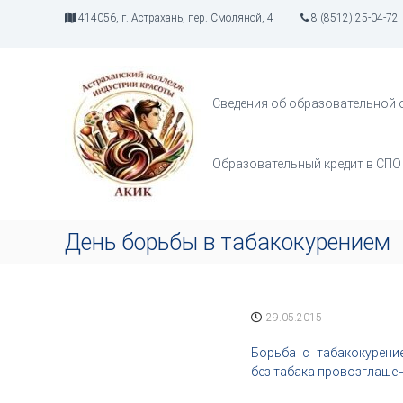
П
414056, г. Астрахань, пер. Смоляной, 4
8 (8512) 25-04-72
е
р
А
И
е
К
н
й
д
И
т
Сведения об образовательной 
у
К
и
с
к
т
с
Образовательный кредит в СПО
р
о
и
д
я
е
т
р
День борьбы в табакокурением
в
ж
о
и
р
м
ч
о
29.05.2015
е
м
с
у
Борьба с табакокурени
т
без табака провозглашен
в
а