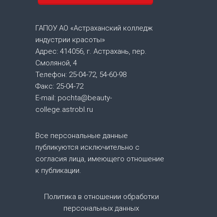
г
а
ГАПОУ АО «Астраханский колледж
индустрии красоты»
ц
Адрес: 414056, г. Астрахань, пер.
Смоляной, 4
и
Телефон: 25-04-72, 54-60-98
Факс: 25-04-72
я
E-mail: pochta@beauty-
college.astrobl.ru
п
о
Все персональные данные
публикуются исключительно с
з
согласия лица, имеющего отношение
к публикации.
а
Политика в отношении обработки
п
персональных данных