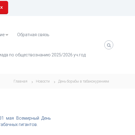
их
ие
Обратная связь
ада по обществознанию 2025/2026 уч.год
Главная
Новости
День борьбы в табакокурением
 31 мая Всемирный День
табачных гигантов.