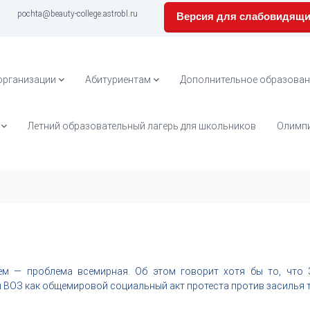
pochta@beauty-college.astrobl.ru
Версия для слабовидящ
организации
Абитуриентам
Дополнительное образован
Летний образовательный лагерь для школьников
Олимпи
ем — проблема всемирная. Об этом говорит хотя бы то, что
 ВОЗ как общемировой социальный акт протеста против засилья 