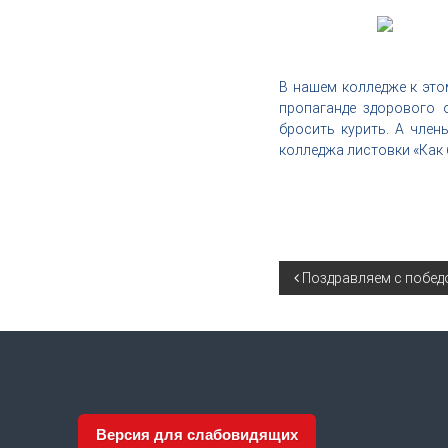
,
и
н
д
В нашем колледже к это
у
пропаганде здорового 
с
бросить курить. А член
т
колледжа листовки «Как 
р
и
я
к
р
а
Н
Поздравляем с побед
с
о
а
т
ы
в
и
Версия для слабовидящих