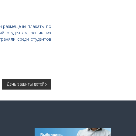
ли размещены плакаты по
ий студентам, решивших
траняли среди студентов
День защиты детей