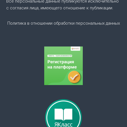
п
Все персональные данные публикуются исключительно
с согласия лица, имеющего отношение к публикации.
о
Политика в отношении обработки персональных данных
з
а
п
и
с
я
м