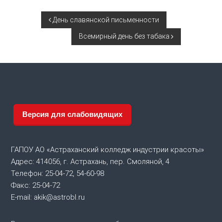
Н
День славянской письменности
Всемирный день без табака
а
в
и
г
Версия для слабовидящих
а
ГАПОУ АО «Астраханский колледж индустрии красоты»
ц
Адрес: 414056, г. Астрахань, пер. Смоляной, 4
Телефон: 25-04-72, 54-60-98
и
Факс: 25-04-72
я
E-mail: akik@astrobl.ru