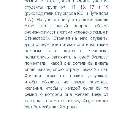
семьи. В ходе урока приняли участие
с
студенты групп № 11, 16, 17 и 19
т
(руководители Стукалова К.С. и Путилова
р
Л.А.). На уроке присутствующие искали
и
я
ответ на главный вопрос: «Какое
к
значение имеет в жизни человека семья и
р
Отечество?». Отвечая на него, студенты
а
дали определения этим понятиям, таким
с
важным для каждого человека,
о
попытались заглянуть в своё будущее,
т
ы
помечтали, какой они хотели бы видеть
свою жизнь, свою страну через 25 лет.
Хочется пожелать нашим девушкам,
чтобы сбылись их самые заветные
желания, чтобы у каждой была бы та
семья, о которой она желает. Ведь от
того, как сложатся их судьбы, зависит
судьба всей нашей страны.