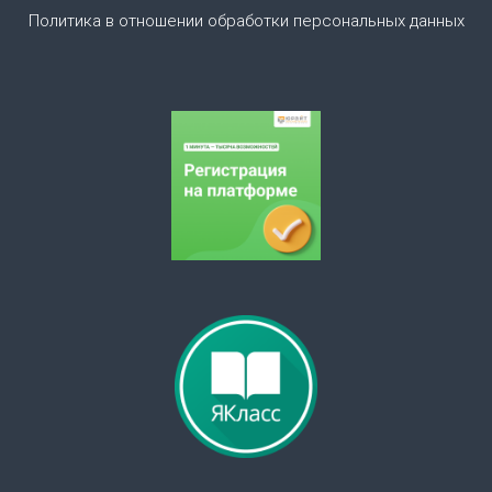
Политика в отношении обработки персональных данных
з
а
п
и
с
я
м