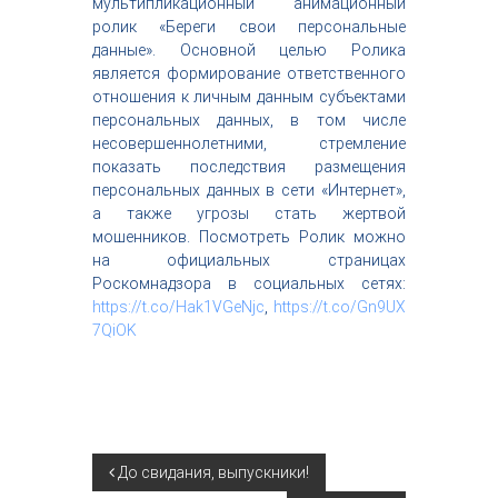
мультипликационный анимационный
с
ролик «Береги свои персональные
т
данные». Основной целью Ролика
р
является формирование ответственного
и
я
отношения к личным данным субъектами
к
персональных данных, в том числе
р
несовершеннолетними, стремление
а
показать последствия размещения
с
персональных данных в сети «Интернет»,
о
а также угрозы стать жертвой
т
ы
мошенников. Посмотреть Ролик можно
на официальных страницах
Роскомнадзора в социальных сетях:
https://t.co/Hak1VGeNjc
,
https://t.co/Gn9UX
7QiOK
Н
До свидания, выпускники!