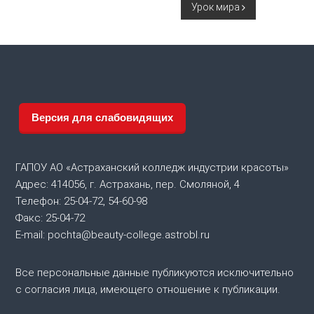
Урок мира
а
в
и
г
Версия для слабовидящих
а
ГАПОУ АО «Астраханский колледж индустрии красоты»
ц
Адрес: 414056, г. Астрахань, пер. Смоляной, 4
Телефон: 25-04-72, 54-60-98
и
Факс: 25-04-72
я
E-mail: pochta@beauty-college.astrobl.ru
п
Все персональные данные публикуются исключительно
с согласия лица, имеющего отношение к публикации.
о