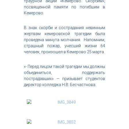
траурной акции «Кемерово. Скорбим»,
с
посвященной памяти по погибшим в
т
Кемерово.
р
и
я
В знак скорби и сострадания невинным
к
жертвам кемеровской трагедии была
р
проведена минута молчания. Напомним,
а
с
страшный пожар, унесший жизни 64
о
человек, произошел в Кемерово 25 марта.
т
ы
«- Перед лицом такой трагедии мы должны
объединиться, поддержать
пострадавших» — призывает студентов
директор колледжа Н.В. Бесчастнова.