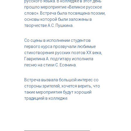
русского языка. В колледже в этот день
с
прошло мероприятие «Великое русское
т
слово». Встреча была посвящена поэзии,
р
основы которой были заложены в
и
я
творчестве А.С. Пушкина.
к
р
Со сцены в исполнении студентов
а
с
первого курса прозвучали любимые
о
стихотворения русских поэтов ХХ века,
т
Гаврилина А. под гитару исполнила
ы
песню на стихи С. Есенина.
Встреча вызвала большой интерес со
стороны зрителей, хочется верить, что
такие мероприятия будут хорошей
традицией в колледже.