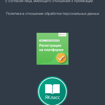
с согласия лица, имеющего отношение к публикации.
о
Политика в отношении обработки персональных данных
з
а
п
и
с
я
м