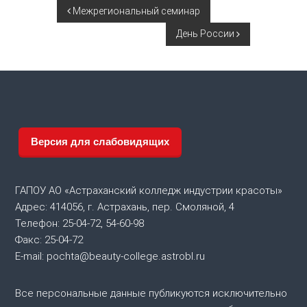
Н
Межрегиональный семинар
День России
а
в
и
г
Версия для слабовидящих
а
ГАПОУ АО «Астраханский колледж индустрии красоты»
ц
Адрес: 414056, г. Астрахань, пер. Смоляной, 4
Телефон: 25-04-72, 54-60-98
и
Факс: 25-04-72
я
E-mail: pochta@beauty-college.astrobl.ru
п
Все персональные данные публикуются исключительно