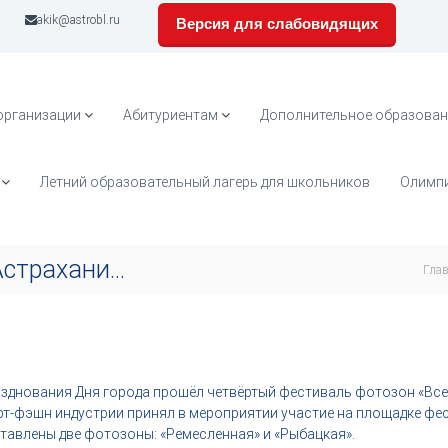
akik@astrobl.ru
Версия для слабовидящих
организации
Абитуриентам
Дополнительное образован
Летний образовательный лагерь для школьников
Олимпи
Астрахани…
Гла
азднования Дня города прошёл четвёртый фестиваль фотозон «Все
рт-фэшн индустрии принял в мероприятии участие на площадке фе
ставлены две фотозоны: «Ремесленная» и «Рыбацкая».