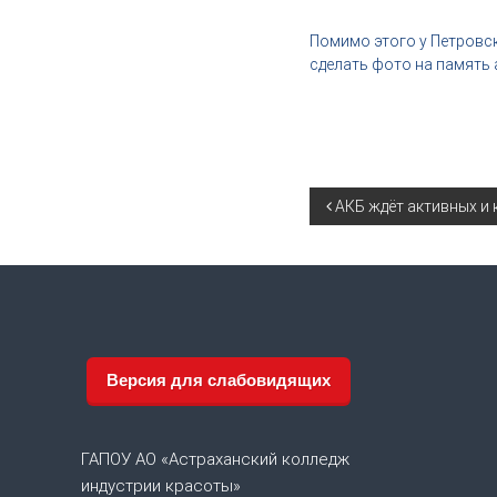
,
и
Помимо этого у Петровс
н
сделать фото на память
д
у
с
т
р
Н
и
АКБ ждёт активных и
я
к
а
р
а
в
с
о
и
т
Версия для слабовидящих
ы
г
а
ГАПОУ АО «Астраханский колледж
индустрии красоты»