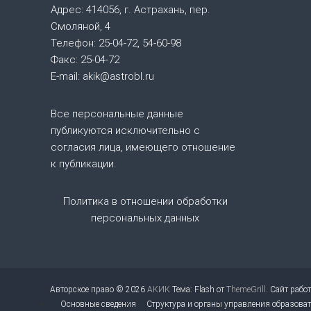
ц
Адрес: 414056, г. Астрахань, пер.
Смоляной, 4
и
Телефон: 25-04-72, 54-60-98
Факс: 25-04-72
я
E-mail: akik@astrobl.ru
п
Все персональные данные
о
публикуются исключительно с
согласия лица, имеющего отношение
з
к публикации.
а
Политика в отношении обработки
персональных данных
п
и
с
Авторское право © 2026
АКИК
Тема: Flash от
ThemeGrill
. Сайт рабо
Основные сведения
Структура и органы управления образова