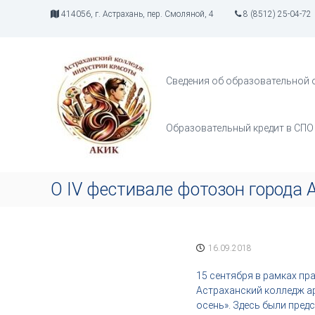
П
414056, г. Астрахань, пер. Смоляной, 4
8 (8512) 25-04-72
е
р
А
И
е
К
н
й
д
И
т
Сведения об образовательной 
у
К
и
с
к
т
с
Образовательный кредит в СПО
р
о
и
д
я
е
т
р
О IV фестивале фотозон города 
в
ж
о
и
р
м
ч
о
16.09.2018
е
м
с
у
15 сентября в рамках пр
т
Астраханский колледж а
в
осень». Здесь были пред
а