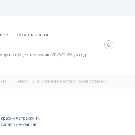
ие
Обратная связь
ада по обществознанию 2025/2026 уч.год
вная
Новости
О IV фестивале фотозон города Астрахани…
 краски Астрахани».
стиваля «Рыбацкая