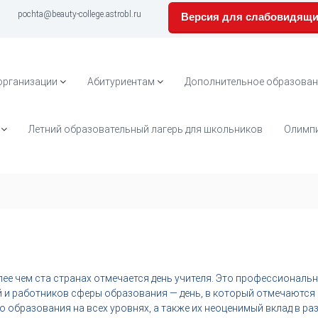
pochta@beauty-college.astrobl.ru
Версия для слабовидящ
организации
Абитуриентам
Дополнительное образован
Летний образовательный лагерь для школьников
Олимпи
лее чем ста странах отмечается день учителя. Это профессиональ
й и работников сферы образования — день, в который отмечаются 
о образования на всех уровнях, а также их неоценимый вклад в ра