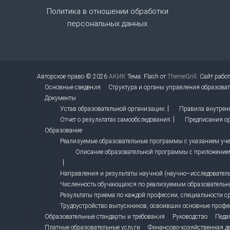
Политика в отношении обработки
п
персональных данных
и
с
Авторское право © 2026
АКИК
Тема: Flash от
ThemeGrill
. Сайт рабо
я
Основные сведения
Структура и органы управления образова
Документы
м
Устав образовательной организации
Правила внутрен
Отчет о результатах самообследования
Предписания ор
Образование
Реализуемые образовательные программы с указанием учеб
Описание образовательной программы с приложение
Направления и результаты научной (научно–исследовательс
Численность обучающихся по реализуемым образователь
Результаты приема по каждой профессии, специальности с
Трудоустройство выпускников, освоивших основные профе
Образовательные стандарты и требования
Руководство
Педа
Платные образовательные услуги
Финансово-хозяйственная де