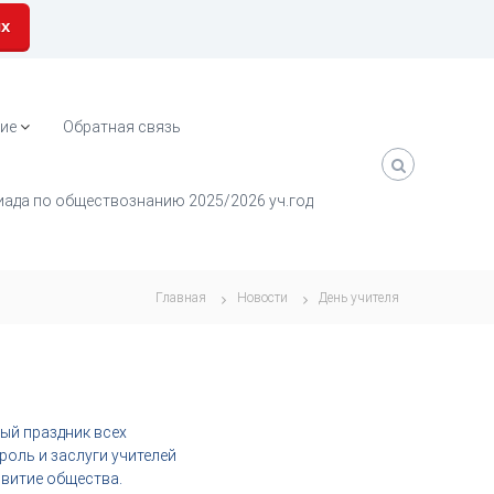
их
ие
Обратная связь
ада по обществознанию 2025/2026 уч.год
Главная
Новости
День учителя
ный праздник всех
роль и заслуги учителей
звитие общества.