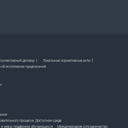
 Коллективный договор
Локальные нормативные акты
ы об исполнении предписаний
ы
вания
овательного процесса. Доступная среда
 и меры поддержки обучающихся
Международное сотрудничество