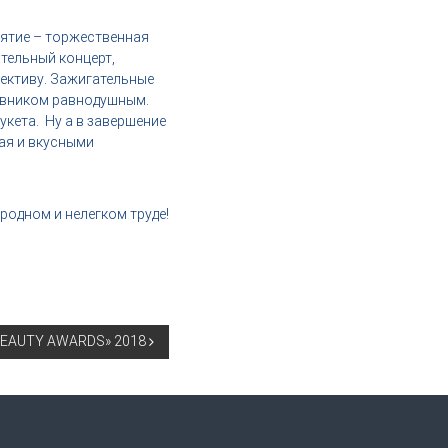
иятие – торжественная
тельный концерт,
ективу. Зажигательные
тавником равнодушным.
укета. Ну а в завершение
чая и вкусными
родном и нелегком труде!
BEAUTY AWARDS» 2018