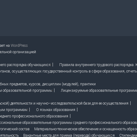
тает на
WordPress
тельной организацией
него распорядка обучающихся
Правила внутреннего трудового распорядка.
ганов, осуществляющих государственный контроль в сфере образования, отчет
ных предметов, курсов, дисциплин (модулей), практики
м образовательной программы
Лицензируемые образовательные программ
кой) деятельности и научно–исследовательской базе для ее осуществления
ным программам
О языках образования
реднего профессионального образования
ссиональные образовательные программы среднего профессионального образо
гогический состав
Материально-техническое обеспечение и оснащенность образ
ятельность
Вакантные места для приема (перевода) обучающихся
Стипендии