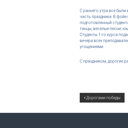
,
и
С раннего утра все были
н
часть праздника. В фойе
д
подготовленный студент
у
танцы, веселые песни, ю
с
Студенты 1-го курса под
т
вечера всех преподавате
р
угощениями.
и
я
С праздником, дорогие р
к
р
а
с
о
т
Н
Дорогами победы
ы
а
в