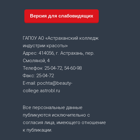
и
Версия для слабовидящих
г
а
ГАПОУ АО «Астраханский колледж
индустрии красоты»
ц
Адрес: 414056, г. Астрахань, пер.
Смоляной, 4
и
Телефон: 25-04-72, 54-60-98
Факс: 25-04-72
я
E-mail: pochta@beauty-
college.astrobl.ru
п
о
Все персональные данные
публикуются исключительно с
з
согласия лица, имеющего отношение
к публикации.
а