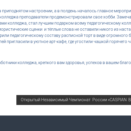
 в приподнятом настроении, а в полдень началось главное меропр
 колледжа преподаватели продемонстрировали свое хобби. Замеча
ами колледжа, стал лучшим подарком всему педагогическому колл
мористические сценки и тёплые слова не оставили никого из нас
арили педагогическому составу расписной торт в виде огромного б
лей пригласили в уютное арт-кафе, где угостили чашкой горячего 
аботники колледжа, крепкого вам здоровья, успехов в вашем благо
Открытый Независимый Чемпионат России «CASPIAN 