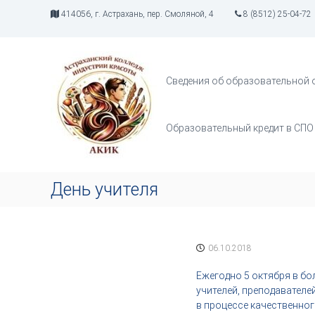
П
414056, г. Астрахань, пер. Смоляной, 4
8 (8512) 25-04-72
е
р
А
И
е
К
н
й
д
И
т
Сведения об образовательной 
у
К
и
с
к
т
с
Образовательный кредит в СПО
р
о
и
д
я
е
т
р
День учителя
в
ж
о
и
р
м
ч
о
06.10.2018
е
м
с
у
Ежегодно 5 октября в бо
т
учителей, преподавателе
в
в процессе качественног
а