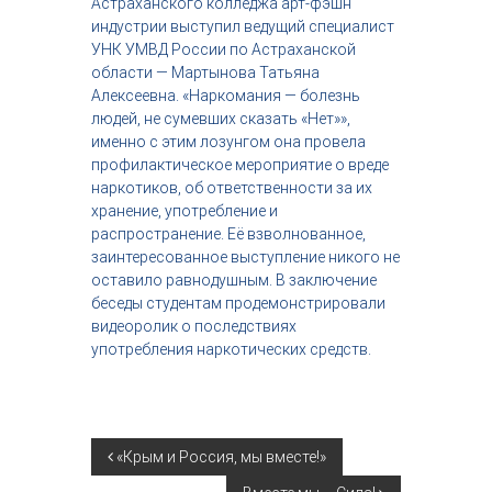
Астраханского колледжа арт-фэшн
с
индустрии выступил ведущий специалист
т
УНК УМВД России по Астраханской
р
области — Мартынова Татьяна
и
я
Алексеевна. «Наркомания — болезнь
к
людей, не сумевших сказать «Нет»»,
р
именно с этим лозунгом она провела
а
профилактическое мероприятие о вреде
с
наркотиков, об ответственности за их
о
хранение, употребление и
т
ы
распространение. Её взволнованное,
заинтересованное выступление никого не
оставило равнодушным. В заключение
беседы студентам продемонстрировали
видеоролик о последствиях
употребления наркотических средств.
Н
«Крым и Россия, мы вместе!»