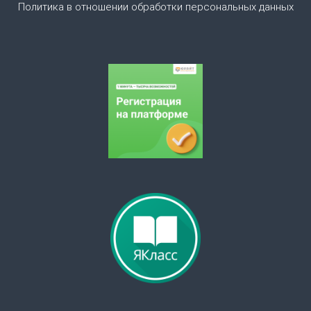
Политика в отношении обработки персональных данных
з
а
п
и
с
я
м