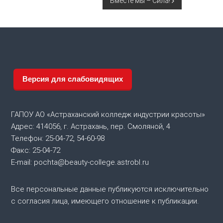
Вместе мы – Сила!
а
в
и
г
Версия для слабовидящих
а
ГАПОУ АО «Астраханский колледж индустрии красоты»
ц
Адрес: 414056, г. Астрахань, пер. Смоляной, 4
Телефон: 25-04-72, 54-60-98
и
Факс: 25-04-72
я
E-mail: pochta@beauty-college.astrobl.ru
п
Все персональные данные публикуются исключительно
с согласия лица, имеющего отношение к публикации.
о