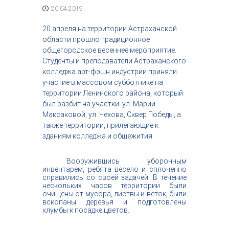
с
20.04.2019
т
р
20 апреля на территории Астраханской
и
области прошло традиционное
я
общегородское весеннее мероприятие.
к
Студенты и преподаватели Астраханского
р
колледжа арт-фэшн индустрии приняли
а
с
участие в массовом субботнике на
о
территории Ленинского района, который
т
был разбит на участки: ул. Марии
ы
Максаковой, ул. Чехова, Сквер Победы, а
также территории, прилегающие к
зданиям колледжа и общежития.
Вооружившись уборочным
инвентарем, ребята весело и сплоченно
справились со своей задачей. В течение
нескольких часов территории были
очищены от мусора, листвы и веток, были
вскопаны деревья и подготовлены
клумбы к посадке цветов.