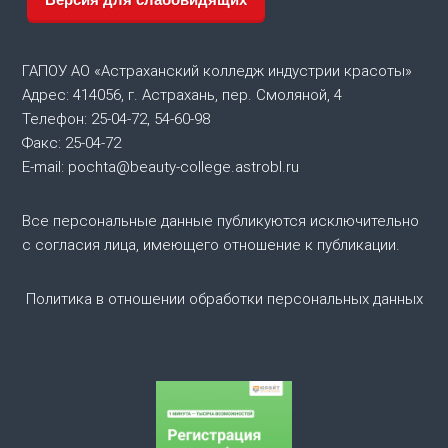
а
ц
ГАПОУ АО «Астраханский колледж индустрии красоты»
Адрес: 414056, г. Астрахань, пер. Смоляной, 4
и
Телефон: 25-04-72, 54-60-98
Факс: 25-04-72
я
E-mail: pochta@beauty-college.astrobl.ru
п
Все персональные данные публикуются исключительно
о
с согласия лица, имеющего отношение к публикации.
з
Политика в отношении обработки персональных данных
а
п
и