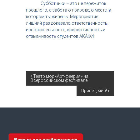
Субботники – это не пережиток
прошлого, а забота о природе, о месте, в
котором ты живешь. Мероприятие
лишний раз доказало ответственность,
исполнительность, инициативность и
отзывчивость студентов АКАФИ.
Н
Театр мод «Арт-феерия» на
Всероссийском фестивале
а
Привет, мир!
в
и
г
Версия для слабовидящих