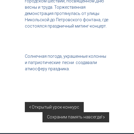
городском шествии, посвящённом Дню
с
весны и труда. Торжественная
т
демонстрация протянулась от улицы
р
Никольской до Петровского фонтана, где
и
я
состоялся праздничный митинг-концерт.
к
р
а
с
о
Солнечная погода, украшенные колонны
т
и патриотические песни создавали
ы
атмосферу праздника.
Н
Открытый урок-конкурс
Сохраним память навсегда!
а