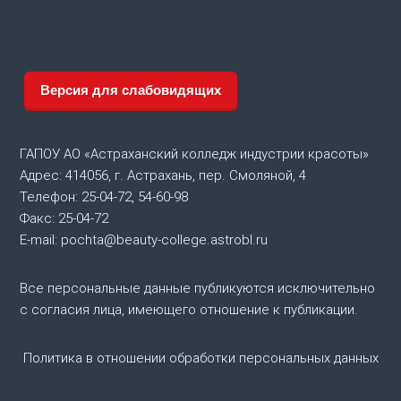
в
и
г
Версия для слабовидящих
а
ГАПОУ АО «Астраханский колледж индустрии красоты»
ц
Адрес: 414056, г. Астрахань, пер. Смоляной, 4
Телефон: 25-04-72, 54-60-98
и
Факс: 25-04-72
я
E-mail: pochta@beauty-college.astrobl.ru
п
Все персональные данные публикуются исключительно
с согласия лица, имеющего отношение к публикации.
о
Политика в отношении обработки персональных данных
з