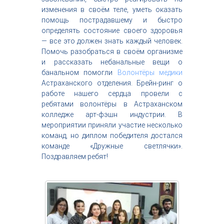
с
изменения в своём теле, уметь оказать
т
помощь пострадавшему и быстро
р
определять состояние своего здоровья
и
— все это должен знать каждый человек.
я
Помочь разобраться в своём организме
к
р
и рассказать небанальные вещи о
а
банальном помогли
Волонтёры медики
с
Астраханского отделения. Брейн-ринг о
о
работе нашего сердца провели с
т
ребятами волонтёры в Астраханском
ы
колледже арт-фэшн индустрии. В
мероприятии приняли участие несколько
команд, но диплом победителя достался
команде «Дружные светлячки».
Поздравляем ребят!