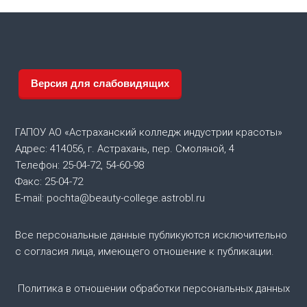
и
г
а
Версия для слабовидящих
ц
и
ГАПОУ АО «Астраханский колледж индустрии красоты»
Адрес: 414056, г. Астрахань, пер. Смоляной, 4
я
Телефон: 25-04-72, 54-60-98
Факс: 25-04-72
п
E-mail: pochta@beauty-college.astrobl.ru
о
Все персональные данные публикуются исключительно
с согласия лица, имеющего отношение к публикации.
з
а
Политика в отношении обработки персональных данных