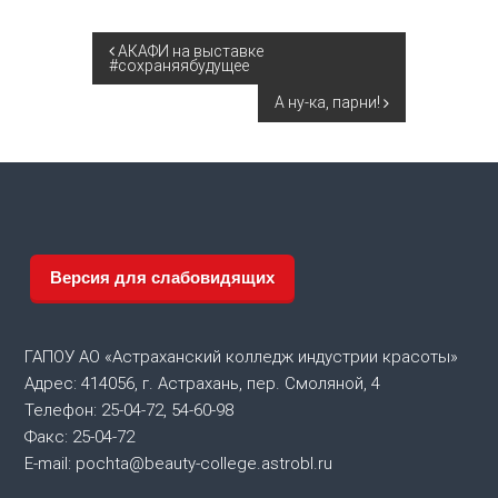
Н
АКАФИ на выставке
#сохраняябудущее
а
А ну-ка, парни!
в
и
г
Версия для слабовидящих
а
ц
ГАПОУ АО «Астраханский колледж индустрии красоты»
Адрес: 414056, г. Астрахань, пер. Смоляной, 4
и
Телефон: 25-04-72, 54-60-98
Факс: 25-04-72
я
E-mail: pochta@beauty-college.astrobl.ru