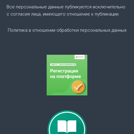
п
Все персональные данные публикуются исключительно
о
с согласия лица, имеющего отношение к публикации.
з
Политика в отношении обработки персональных данных
а
п
и
с
я
м