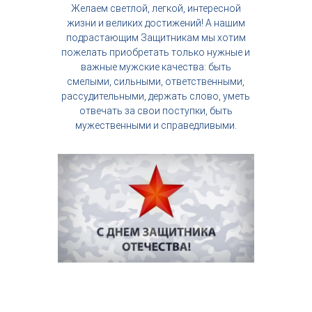
Желаем светлой, легкой, интересной
с
т
жизни и великих достижений! А нашим
р
подрастающим Защитникам мы хотим
и
пожелать приобретать только нужные и
я
важные мужские качества: быть
к
смелыми, сильными, ответственными,
р
рассудительными, держать слово, уметь
а
с
отвечать за свои поступки, быть
о
мужественными и справедливыми.
т
ы