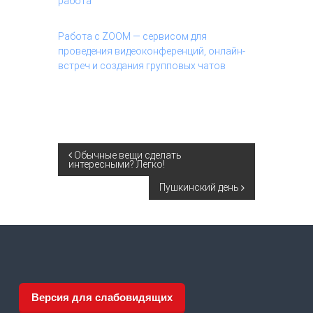
работа
Работа с ZOOM — сервисом для
проведения видеоконференций, онлайн-
встреч и создания групповых чатов
Н
Обычные вещи сделать
интересными? Легко!
а
Пушкинский день
в
и
г
Версия для слабовидящих