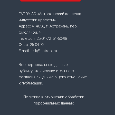
г
а
ГАПОУ АО «Астраханский колледж
индустрии красоты»
ц
Адрес: 414056, г. Астрахань, пер.
Смоляной, 4
и
Телефон: 25-04-72, 54-60-98
Факс: 25-04-72
я
E-mail: akik@astrobl.ru
п
Все персональные данные
о
публикуются исключительно с
согласия лица, имеющего отношение
з
к публикации.
а
Политика в отношении обработки
персональных данных
п