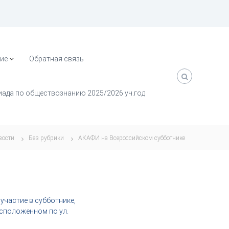
ие
Обратная связь
ада по обществознанию 2025/2026 уч.год
вости
Без рубрики
АКАФИ на Всероссийском субботнике
участие в субботнике,
сположенном по ул.