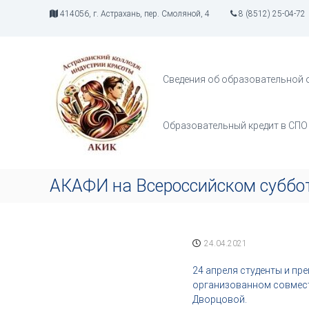
П
414056, г. Астрахань, пер. Смоляной, 4
8 (8512) 25-04-72
е
р
А
И
е
К
н
й
д
И
т
Сведения об образовательной 
у
К
и
с
к
т
с
Образовательный кредит в СПО
р
о
и
д
я
е
т
р
АКАФИ на Всероссийском суббо
в
ж
о
и
р
м
ч
о
24.04.2021
е
м
с
у
24 апреля студенты и пр
т
организованном совмест
в
Дворцовой.
а