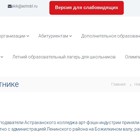
akik@astrobl.ru
Версия для слабовидящих
организации
Абитуриентам
Дополнительное образован
Летний образовательный лагерь для школьников
Олимпи
тнике
Главная
Но
еподаватели Астраханского колледжа арт-фэшн индустрии приняли 
но с администрацией Ленинского района на Божилкином валу, ра