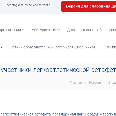
pochta@beauty-college.astrobl.ru
Версия для слабовидящ
организации
Абитуриентам
Дополнительное образован
Летний образовательный лагерь для школьников
Олимпи
 участники легкоатлетической эстафе
Главная
Новости
Студ
а легкоатлетическая эстафета, посвящённая Дню Победы. Меропри