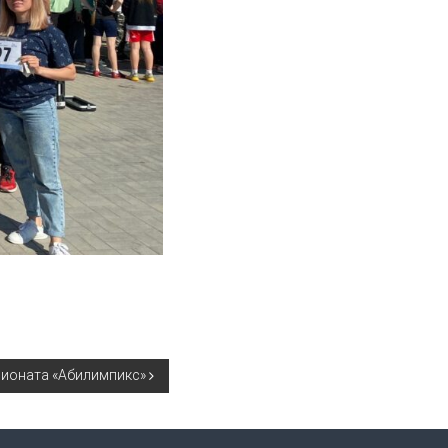
пионата «Абилимпикс»