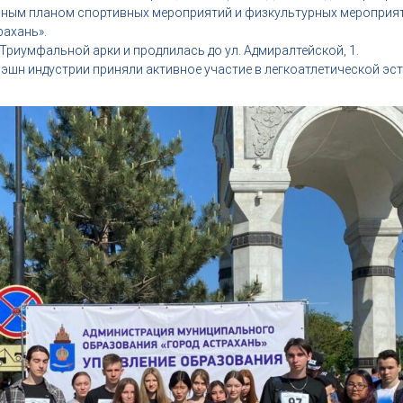
рным планом спортивных мероприятий и физкультурных мероприя
рахань».
Триумфальной арки и продлилась до ул. Адмиралтейской, 1.
эшн индустрии приняли активное участие в легкоатлетической эст