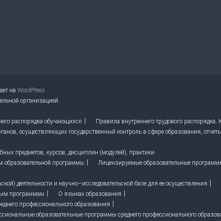
тает на
WordPress
тельной организацией
него распорядка обучающихся
Правила внутреннего трудового распорядка.
ганов, осуществляющих государственный контроль в сфере образования, отчет
ных предметов, курсов, дисциплин (модулей), практики
м образовательной программы
Лицензируемые образовательные программ
кой) деятельности и научно–исследовательской базе для ее осуществления
ным программам
О языках образования
реднего профессионального образования
ссиональные образовательные программы среднего профессионального образо