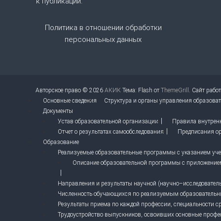
к публикации.
п
Политика в отношении обработки
и
персональных данных
с
я
Авторское право © 2026
АКИК
Тема: Flash от
ThemeGrill
. Сайт рабо
Основные сведения
Структура и органы управления образова
м
Документы
Устав образовательной организации
Правила внутрен
Отчет о результатах самообследования
Предписания ор
Образование
Реализуемые образовательные программы с указанием учеб
Описание образовательной программы с приложение
Направления и результаты научной (научно–исследовательс
Численность обучающихся по реализуемым образователь
Результаты приема по каждой профессии, специальности с
Трудоустройство выпускников, освоивших основные профе