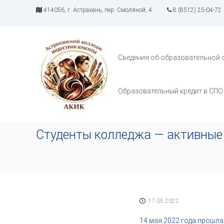
П
414056, г. Астрахань, пер. Смоляной, 4
8 (8512) 25-04-72
е
р
А
И
е
К
н
й
д
И
т
Сведения об образовательной 
у
К
и
с
к
т
с
Образовательный кредит в СПО
р
о
и
д
я
е
т
р
Студенты колледжа — активные
в
ж
о
и
р
м
ч
о
е
м
с
у
т
17.05.2022
в
а
14 мая 2022 года прошл