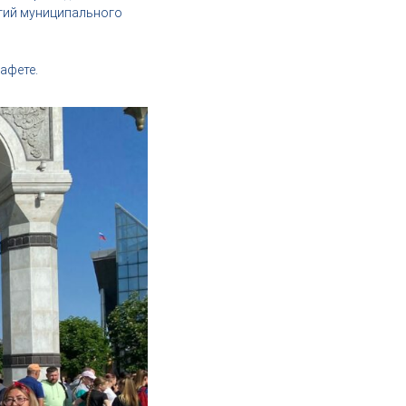
тий муниципального
афете.