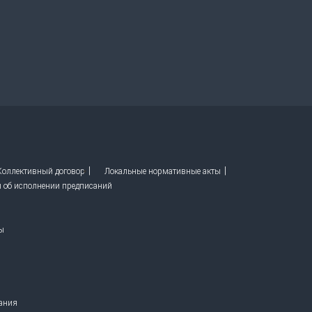
 Коллективный договор
Локальные нормативные акты
ы об исполнении предписаний
ы
вания