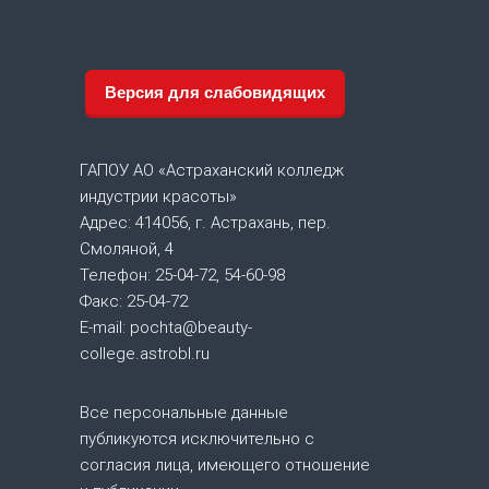
и
г
Версия для слабовидящих
а
ГАПОУ АО «Астраханский колледж
ц
индустрии красоты»
Адрес: 414056, г. Астрахань, пер.
и
Смоляной, 4
я
Телефон: 25-04-72, 54-60-98
Факс: 25-04-72
п
E-mail: pochta@beauty-
college.astrobl.ru
о
Все персональные данные
з
публикуются исключительно с
согласия лица, имеющего отношение
а