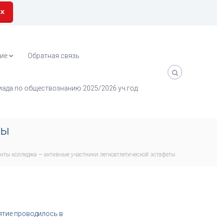
их
ие
Обратная связь
ада по обществознанию 2025/2026 уч.год
ты
енты колледжа — активные участники легкоатлетической эстафеты
ятие проводилось в