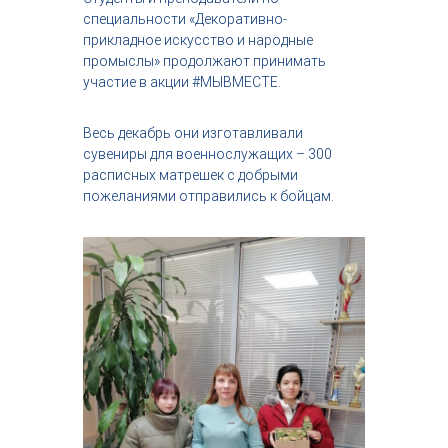
с
специальности «Декоративно-
т
прикладное искусство и народные
р
промыслы» продолжают принимать
и
участие в акции #МЫВМЕСТЕ.
я
к
р
Весь декабрь они изготавливали
а
сувениры для военнослужащих – 300
с
расписных матрешек с добрыми
о
т
пожеланиями отправились к бойцам.
ы