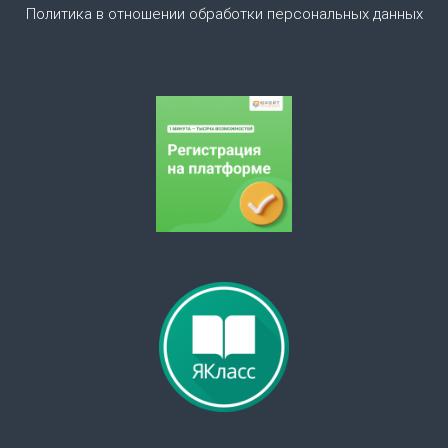
Политика в отношении обработки персональных данных
а
п
и
с
я
м