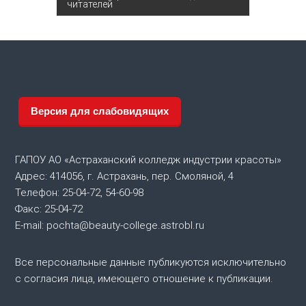
читателей
в
и
г
а
Версия для слабовидящих
ц
ГАПОУ АО «Астраханский колледж индустрии красоты»
и
Адрес: 414056, г. Астрахань, пер. Смоляной, 4
Телефон: 25-04-72, 54-60-98
я
Факс: 25-04-72
E-mail: pochta@beauty-college.astrobl.ru
п
о
Все персональные данные публикуются исключительно
с согласия лица, имеющего отношение к публикации.
з