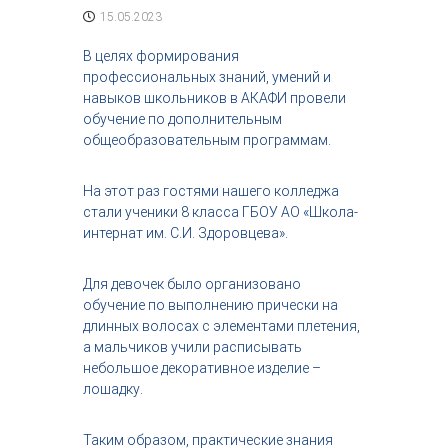
с
15.05.2023
т
р
В целях формирования
и
профессиональных знаний, умений и
я
навыков школьников в АКАФИ провели
к
обучение по дополнительным
р
общеобразовательным программам.
а
с
о
На этот раз гостями нашего колледжа
т
стали ученики 8 класса ГБОУ АО «Школа-
ы
интернат им. С.И. Здоровцева».
Для девочек было организовано
обучение по выполнению прически на
длинных волосах с элементами плетения,
а мальчиков учили расписывать
небольшое декоративное изделие –
лошадку.
Таким образом, практические знания