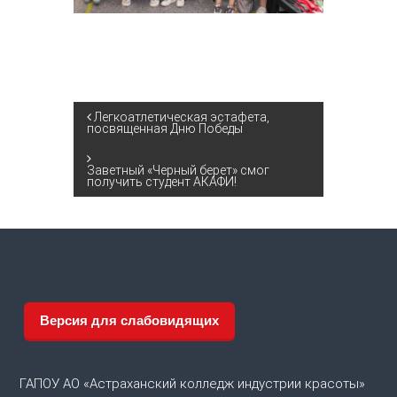
Н
Легкоатлетическая эстафета,
посвященная Дню Победы
а
Заветный «Черный берет» смог
получить студент АКАФИ!
в
и
г
а
Версия для слабовидящих
ц
ГАПОУ АО «Астраханский колледж индустрии красоты»