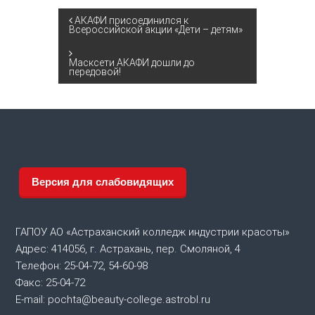
Н
АКАФИ присоединился к
Всероссийской акции «Дети – детям»
а
Масксети АКАФИ дошли до
передовой!
в
и
г
а
Версия для слабовидящих
ц
ГАПОУ АО «Астраханский колледж индустрии красоты»
и
Адрес: 414056, г. Астрахань, пер. Смоляной, 4
Телефон: 25-04-72, 54-60-98
я
Факс: 25-04-72
E-mail: pochta@beauty-college.astrobl.ru
п