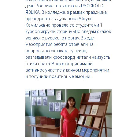
с
день России», а также день РУССКОГО
т
ЯЗЫКА. В колледже, в рамках праздника,
р
преподаватель Душанова Айгуль
и
Камильевна провела со студентами 1
я
курсов игру-викторину «По следам сказок
к
р
великого русского поэта». В ходе
а
мероприятия ребята отвечали на
с
вопросы по сказкам Пушкина,
о
разгадывали кроссворд, читали наизусть
т
стихи поэта. Все дети принимали
ы
активное участие в данном мероприятии
и получили позитивные эмоции.