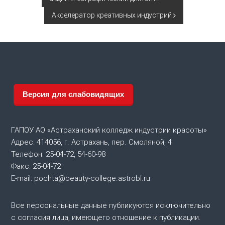
а
Акселератор креативных индустрий
в
и
г
Версия для слабовидящих
а
ц
ГАПОУ АО «Астраханский колледж индустрии красоты»
и
Адрес: 414056, г. Астрахань, пер. Смоляной, 4
Телефон: 25-04-72, 54-60-98
я
Факс: 25-04-72
E-mail: pochta@beauty-college.astrobl.ru
п
Все персональные данные публикуются исключительно
о
с согласия лица, имеющего отношение к публикации.