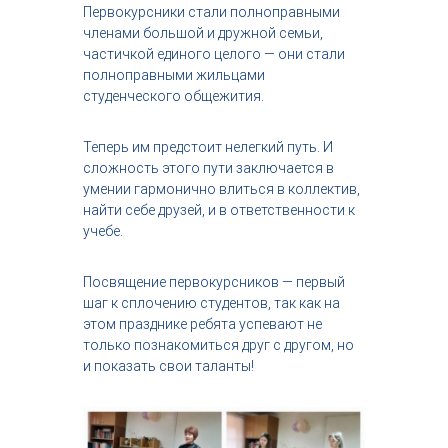
Первокурсники стали полноправными
с
т
членами большой и дружной семьи,
р
частичкой единого целого — они стали
и
полноправными жильцами
я
студенческого общежития.
к
р
а
Теперь им предстоит нелегкий путь. И
с
сложность этого пути заключается в
о
умении гармонично влиться в коллектив,
т
найти себе друзей, и в ответственности к
ы
учебе.
Посвящение первокурсников — первый
шаг к сплочению студентов, так как на
этом празднике ребята успевают не
только познакомиться друг с другом, но
и показать свои таланты!