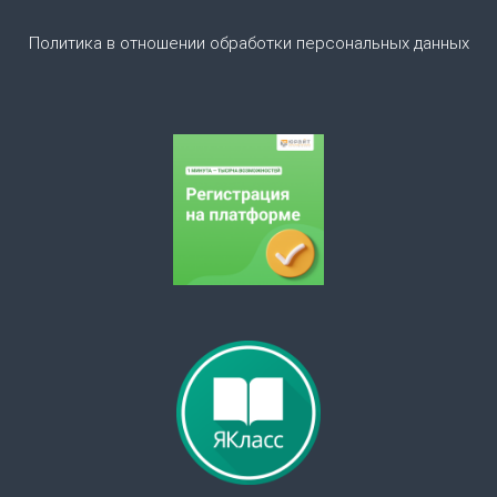
з
Политика в отношении обработки персональных данных
а
п
и
с
я
м