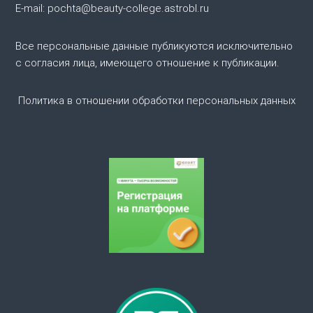
п
E-mail: pochta@beauty-college.astrobl.ru
о
Все персональные данные публикуются исключительно
с согласия лица, имеющего отношение к публикации.
з
а
Политика в отношении обработки персональных данных
п
и
с
я
м