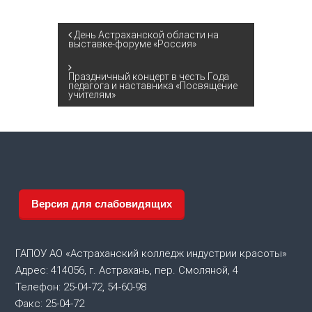
Н
День Астраханской области на
выставке-форуме «Россия»
а
Праздничный концерт в честь Года
педагога и наставника «Посвящение
в
учителям»
и
г
а
Версия для слабовидящих
ц
и
ГАПОУ АО «Астраханский колледж индустрии красоты»
Адрес: 414056, г. Астрахань, пер. Смоляной, 4
я
Телефон: 25-04-72, 54-60-98
Факс: 25-04-72