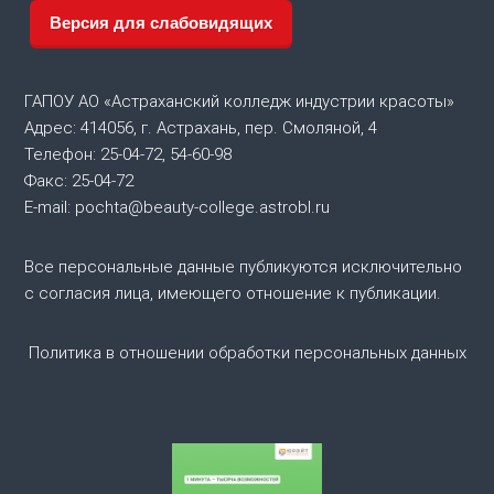
Версия для слабовидящих
а
ц
ГАПОУ АО «Астраханский колледж индустрии красоты»
и
Адрес: 414056, г. Астрахань, пер. Смоляной, 4
Телефон: 25-04-72, 54-60-98
я
Факс: 25-04-72
E-mail: pochta@beauty-college.astrobl.ru
п
Все персональные данные публикуются исключительно
о
с согласия лица, имеющего отношение к публикации.
з
Политика в отношении обработки персональных данных
а
п
и