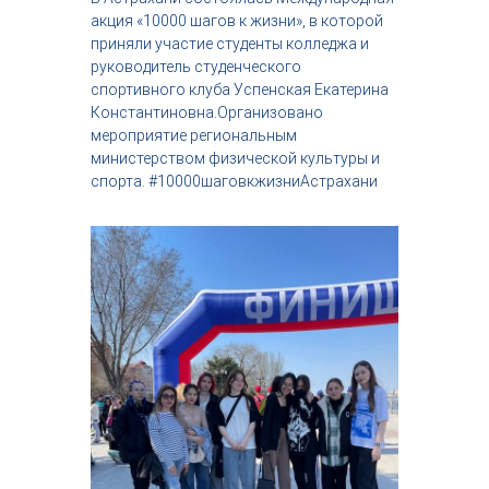
с
акция «10000 шагов к жизни», в которой
т
приняли участие студенты колледжа и
р
руководитель студенческого
и
спортивного клуба Успенская Екатерина
я
Константиновна.Организовано
к
р
мероприятие региональным
а
министерством физической культуры и
с
спорта. #10000шаговкжизниАстрахани
о
т
ы