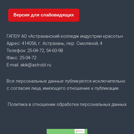
г
а
Версия для слабовидящих
ц
ГАПОУ АО «Астраханский колледж индустрии красоты»
и
Адрес: 414056, г. Астрахань, пер. Смоляной, 4
Телефон: 25-04-72, 54-60-98
я
Факс: 25-04-72
E-mail: akik@astrobl.ru
п
о
Все персональные данные публикуются исключительно
с согласия лица, имеющего отношение к публикации.
з
Политика в отношении обработки персональных данных
а
п