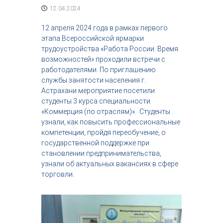
с
12.04.2024
т
р
12 апреля 2024 года в рамках первого
и
этапа Всероссийской ярмарки
я
трудоустройства «Работа России. Время
к
возможностей» проходили встречи с
р
работодателями. По приглашению
а
с
службы занятости населения г.
о
Астрахани мероприятие посетили
т
студенты 3 курса специальности
ы
«Коммерция (по отраслям)».
Студенты
узнали, как повысить профессиональные
компетенции, пройдя переобучение, о
государственной поддержке при
становлении предпринимательства,
узнали об актуальных вакансиях в сфере
торговли.