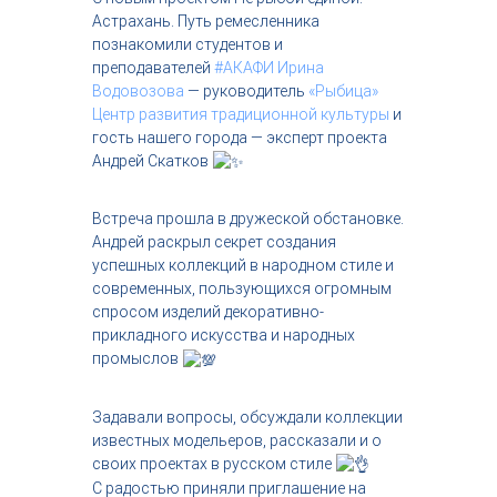
с
Астрахань. Путь ремесленника
т
познакомили студентов и
р
преподавателей
#АКАФИ
Ирина
и
Водовозова
— руководитель
«Рыбица»
я
Центр развития традиционной культуры
и
к
р
гость нашего города — эксперт проекта
а
Андрей Скатков
с
о
т
Встреча прошла в дружеской обстановке.
ы
Андрей раскрыл секрет создания
успешных коллекций в народном стиле и
современных, пользующихся огромным
спросом изделий декоративно-
прикладного искусства и народных
промыслов
Задавали вопросы, обсуждали коллекции
известных модельеров, рассказали и о
своих проектах в русском стиле
С радостью приняли приглашение на