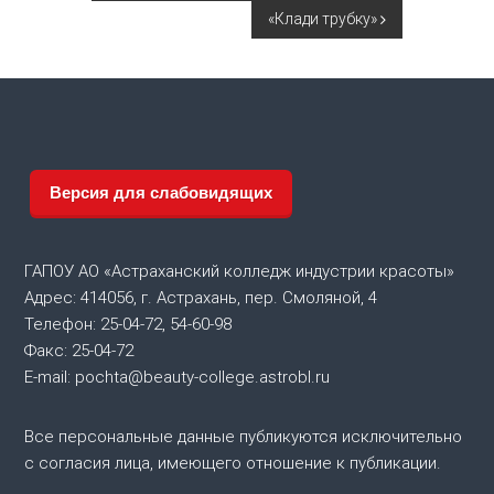
а
«Клади трубку»
в
и
г
Версия для слабовидящих
а
ц
ГАПОУ АО «Астраханский колледж индустрии красоты»
Адрес: 414056, г. Астрахань, пер. Смоляной, 4
и
Телефон: 25-04-72, 54-60-98
Факс: 25-04-72
я
E-mail: pochta@beauty-college.astrobl.ru
п
Все персональные данные публикуются исключительно
о
с согласия лица, имеющего отношение к публикации.