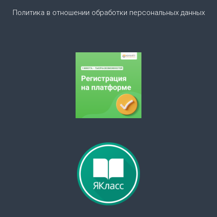
з
Политика в отношении обработки персональных данных
а
п
и
с
я
м