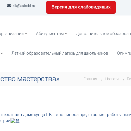
akik@astrobl.ru
Версия для слабовидящих
организации
Абитуриентам
Дополнительное образован
Летний образовательный лагерь для школьников
Олимпи
сство мастерства»
Главная
Новости
Бе
стерства» в Доме купца Г.В. Тетюшинова представляет работы вы
стрии