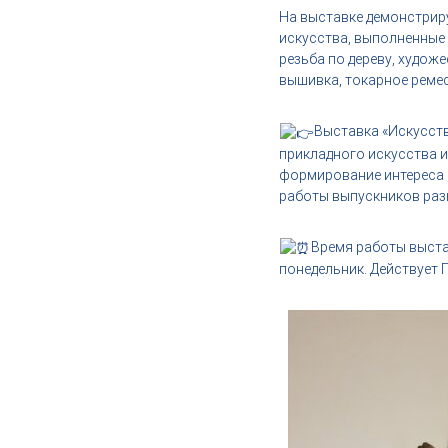
,
На выставке демонстрир
и
искусства, выполненные 
н
резьба по дереву, художе
д
вышивка, токарное ремес
у
с
Выставка «Искусств
т
прикладного искусства и
р
формирование интереса 
и
работы выпускников разн
я
к
р
Время работы выставк
а
понедельник. Действует 
с
о
т
ы