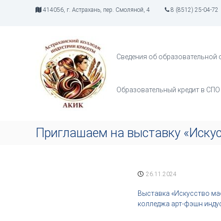
П
414056, г. Астрахань, пер. Смоляной, 4
8 (8512) 25-04-72
е
р
А
И
е
К
н
й
д
И
т
Сведения об образовательной 
у
К
и
с
к
т
с
Образовательный кредит в СПО
р
о
и
д
я
е
т
р
Приглашаем на выставку «Иску
в
ж
о
и
р
м
ч
о
26.11.2024
е
м
с
у
Выставка «Искусство ма
т
колледжа арт-фэшн инду
в
а