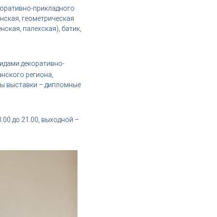
коративно-прикладного
инская, геометрическая
ская, палехская), батик,
идами декоративно-
анского региона,
ты выставки – дипломные
3.00 до 21.00, выходной –