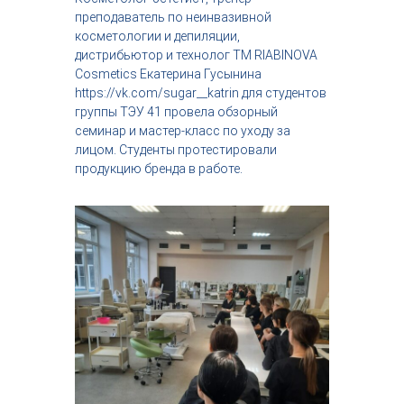
с
преподаватель по неинвазивной
т
косметологии и депиляции,
р
дистрибьютор и технолог ТМ RIABINOVA
и
Cosmetics Екатерина Гусынина
я
https://vk.com/sugar__katrin для студентов
к
р
группы ТЭУ 41 провела обзорный
а
семинар и мастер-класс по уходу за
с
лицом. Студенты протестировали
о
продукцию бренда в работе.
т
ы