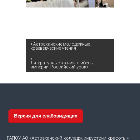
Н
Астраханские молодежные
краеведческие чтения
а
Литературные чтения: «Гибель
империи. Российский урок»
в
и
г
а
Версия для слабовидящих
ц
ГАПОУ АО «Астраханский колледж индустрии красоты»