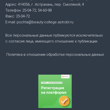
и
Адрес: 414056, г. Астрахань, пер. Смоляной, 4
Телефон: 25-04-72, 54-60-98
я
Факс: 25-04-72
E-mail: pochta@beauty-college.astrobl.ru
п
о
Все персональные данные публикуются исключительно
с согласия лица, имеющего отношение к публикации.
з
Политика в отношении обработки персональных данных
а
п
и
с
я