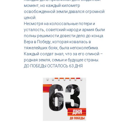
с
момент, но каждый километр
т
освобожденной земли давался огромной
р
ценой.
и
Несмотря на колоссальные потери и
я
усталость, советский народ и армия были
к
р
полны решимости довести дело до конца.
а
Вера в Победу, которая ковалась в
с
тяжелейших боях, была непоколебима.
о
Каждый солдат знал, что за его спиной –
т
родная земля, семьи и будущее страны.
ы
ДО ПОБЕДЫ ОСТАЛОСЬ 63 ДНЯ