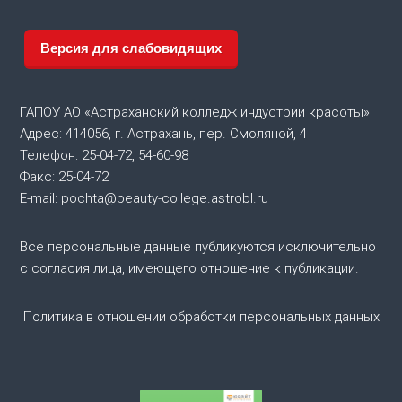
г
Версия для слабовидящих
а
ц
ГАПОУ АО «Астраханский колледж индустрии красоты»
и
Адрес: 414056, г. Астрахань, пер. Смоляной, 4
Телефон: 25-04-72, 54-60-98
я
Факс: 25-04-72
E-mail: pochta@beauty-college.astrobl.ru
п
Все персональные данные публикуются исключительно
о
с согласия лица, имеющего отношение к публикации.
з
Политика в отношении обработки персональных данных
а
п