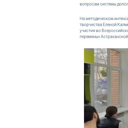
,
вопросам системы допол
и
н
На методическом интенс
д
творчества Еленой Калм
у
участия во Всероссийск
с
перемены» Астраханской 
т
р
и
я
к
р
а
с
о
т
ы