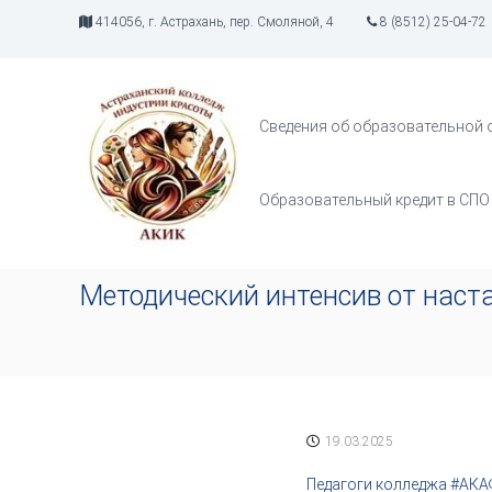
П
414056, г. Астрахань, пер. Смоляной, 4
8 (8512) 25-04-72
е
р
А
И
е
К
н
й
д
И
т
Сведения об образовательной 
у
К
и
с
к
т
с
Образовательный кредит в СПО
р
о
и
д
я
е
т
р
Методический интенсив от наст
в
ж
о
и
р
м
ч
о
е
м
с
у
т
19.03.2025
в
а
Педагоги колледжа #АКА