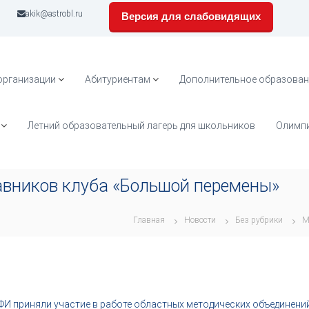
akik@astrobl.ru
Версия для слабовидящих
организации
Абитуриентам
Дополнительное образован
Летний образовательный лагерь для школьников
Олимпи
авников клуба «Большой перемены»
Главная
Новости
Без рубрики
М
ФИ приняли участие в работе областных методических объединени