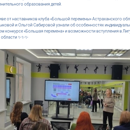
нительного образования детей.
иве от наставников клуба «Большой перемены» Астраханского обл
ыковой и Ольгой Сабировой узнали об особенностях индивидуаль
ом конкурсе «Большая перемена» и возможности вступления в Лиг
области ✨️✨️✨️