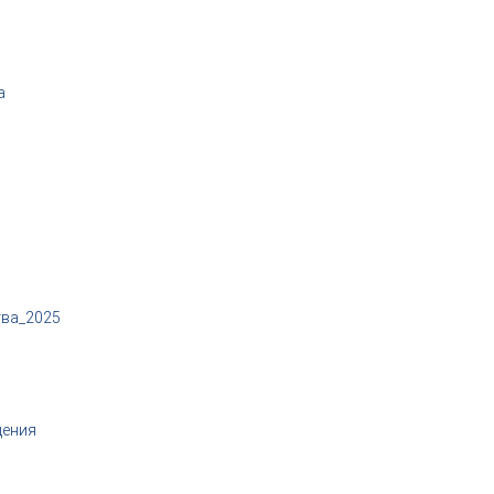
а
тва_2025
щения