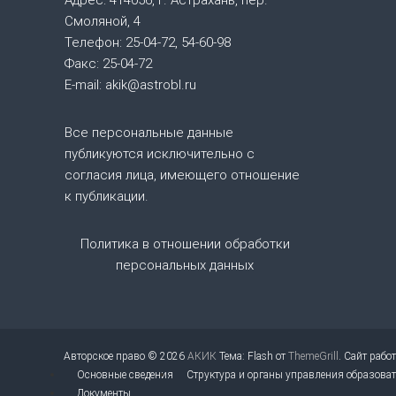
Адрес: 414056, г. Астрахань, пер.
Смоляной, 4
и
Телефон: 25-04-72, 54-60-98
Факс: 25-04-72
я
E-mail: akik@astrobl.ru
п
Все персональные данные
о
публикуются исключительно с
согласия лица, имеющего отношение
з
к публикации.
а
Политика в отношении обработки
персональных данных
п
и
с
Авторское право © 2026
АКИК
Тема: Flash от
ThemeGrill
. Сайт рабо
Основные сведения
Структура и органы управления образова
Документы