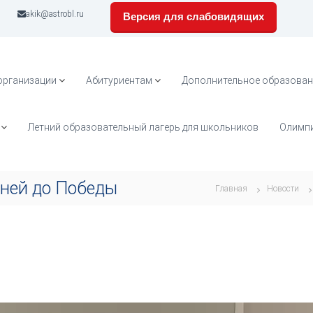
akik@astrobl.ru
Версия для слабовидящих
организации
Абитуриентам
Дополнительное образован
Летний образовательный лагерь для школьников
Олимпи
дней до Победы
Главная
Новости