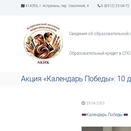
П
414056, г. Астрахань, пер. Смоляной, 4
8 (8512) 25-04-72
е
р
А
И
е
К
н
й
д
И
т
Сведения об образовательной 
у
К
и
с
к
т
с
Образовательный кредит в СПО
р
о
и
д
я
е
т
р
Акция «Календарь Победы»: 10 
в
ж
о
и
р
м
ч
о
29.04.2025
е
м
с
у
Календарь Победы
т
в
а
В