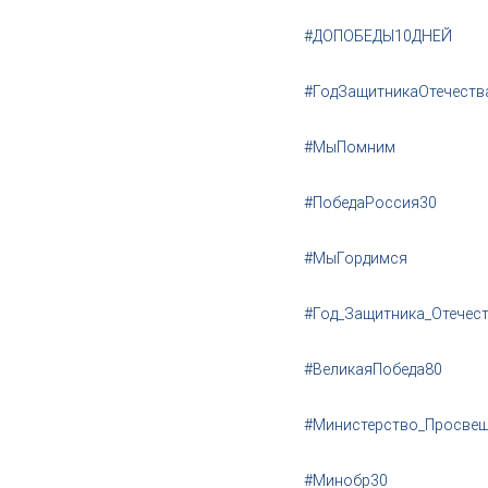
#ДОПОБЕДЫ10ДНЕЙ
#ГодЗащитникаОтечеств
#МыПомним
#ПобедаРоссия30
#МыГордимся
#Год_Защитника_Отечес
#ВеликаяПобеда80
#Министерство_Просве
#Минобр30