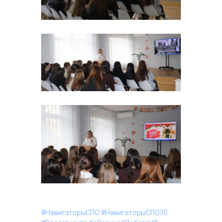
#НавигаторыСПО
#НавигаторыСПО30