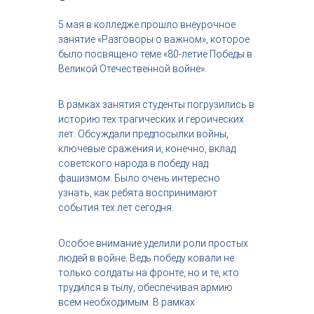
с
т
5 мая в колледже прошло внеурочное
р
занятие «Разговоры о важном», которое
и
было посвящено теме «80-летие Победы в
я
Великой Отечественной войне».
к
р
а
В рамках занятия студенты погрузились в
с
историю тех трагических и героических
о
лет. Обсуждали предпосылки войны,
т
ключевые сражения и, конечно, вклад
ы
советского народа в победу над
фашизмом. Было очень интересно
узнать, как ребята воспринимают
события тех лет сегодня.
Особое внимание уделили роли простых
людей в войне. Ведь победу ковали не
только солдаты на фронте, но и те, кто
трудился в тылу, обеспечивая армию
всем необходимым. В рамках