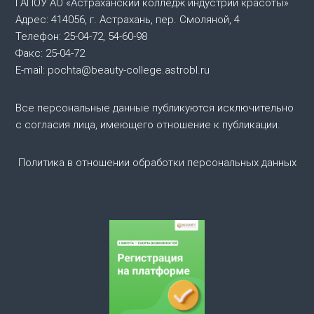
ГАПОУ АО «Астраханский колледж индустрии красоты»
и
Адрес: 414056, г. Астрахань, пер. Смоляной, 4
Телефон: 25-04-72, 54-60-98
я
Факс: 25-04-72
E-mail: pochta@beauty-college.astrobl.ru
п
о
Все персональные данные публикуются исключительно
с согласия лица, имеющего отношение к публикации.
з
Политика в отношении обработки персональных данных
а
п
и
с
я