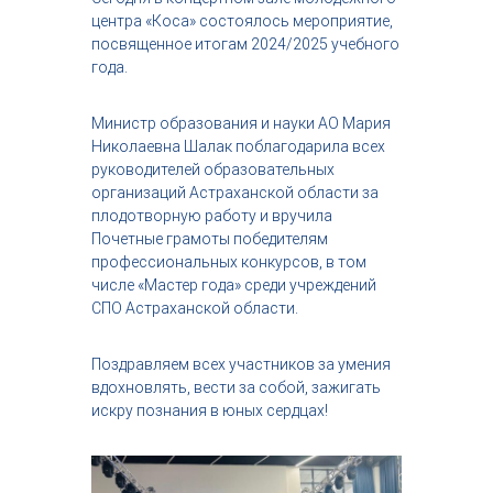
с
центра «Коса» состоялось мероприятие,
т
посвященное итогам 2024/2025 учебного
р
года.
и
я
к
Министр образования и науки АО Мария
р
Николаевна Шалак поблагодарила всех
а
руководителей образовательных
с
организаций Астраханской области за
о
т
плодотворную работу и вручила
ы
Почетные грамоты победителям
профессиональных конкурсов, в том
числе «Мастер года» среди учреждений
СПО Астраханской области.
Поздравляем всех участников за умения
вдохновлять, вести за собой, зажигать
искру познания в юных сердцах!