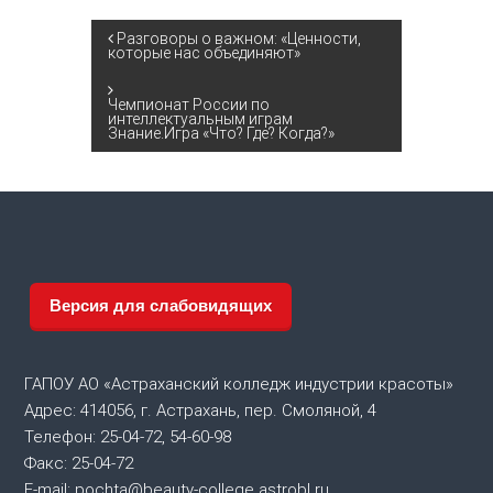
Н
Разговоры о важном: «Ценности,
которые нас объединяют»
а
Чемпионат России по
интеллектуальным играм
в
Знание.Игра «Что? Где? Когда?»
и
г
а
Версия для слабовидящих
ц
и
ГАПОУ АО «Астраханский колледж индустрии красоты»
Адрес: 414056, г. Астрахань, пер. Смоляной, 4
я
Телефон: 25-04-72, 54-60-98
Факс: 25-04-72
п
E-mail: pochta@beauty-college.astrobl.ru