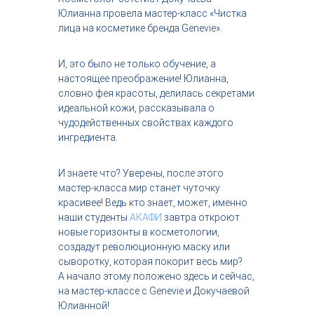
с
Юлианна провела мастер-класс «Чистка
т
лица на косметике бренда Genevie».
р
и
я
И, это было не только обучение, а
к
настоящее преображение! Юлианна,
р
словно фея красоты, делилась секретами
а
идеальной кожи, рассказывала о
с
чудодейственных свойствах каждого
о
т
ингредиента.
ы
И знаете что? Уверены, после этого
мастер-класса мир станет чуточку
красивее! Ведь кто знает, может, именно
наши студенты
АКАФИ
завтра откроют
новые горизонты в косметологии,
создадут революционную маску или
сыворотку, которая покорит весь мир?
А начало этому положено здесь и сейчас,
на мастер-классе с Genevie и Докучаевой
Юлианной!