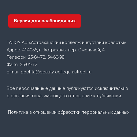
г
а
Версия для слабовидящих
ц
ГАПОУ АО «Астраханский колледж индустрии красоты»
и
Адрес: 414056, г. Астрахань, пер. Смоляной, 4
Телефон: 25-04-72, 54-60-98
я
Факс: 25-04-72
E-mail: pochta@beauty-college.astrobl.ru
п
о
Все персональные данные публикуются исключительно
с согласия лица, имеющего отношение к публикации.
з
Политика в отношении обработки персональных данных
а
п