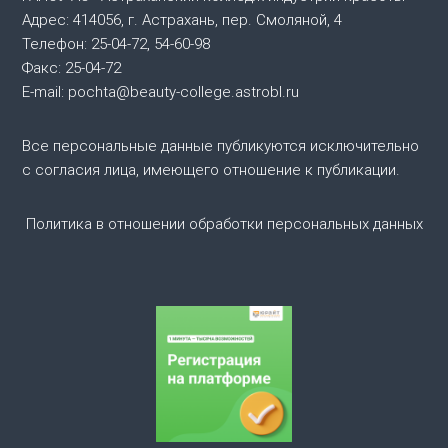
и
Адрес: 414056, г. Астрахань, пер. Смоляной, 4
Телефон: 25-04-72, 54-60-98
я
Факс: 25-04-72
E-mail: pochta@beauty-college.astrobl.ru
п
Все персональные данные публикуются исключительно
о
с согласия лица, имеющего отношение к публикации.
з
Политика в отношении обработки персональных данных
а
п
и
с
я