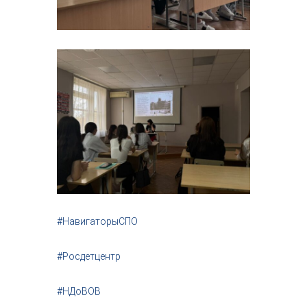
#НавигаторыСПО
#Росдетцентр
#НДоВОВ