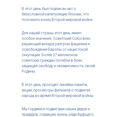
с
т
В этот день был подписан акт о
р
безусловной капитуляции Японии, что
и
положило конец Второй мировой войне.
я
к
р
Для нашей страны этот день имеет
а
особое значение. Советский Союз внес
с
решающий вклад в разгром фашизма и
о
освобождение Европы от нацистской
т
оккупации. Более 27 миллионов
ы
советских граждан погибли в боях,
защищая свободу и независимость своей
Родины.
В этот день проходят линейки памяти,
акции, просмотры фильмов о подвигах
народа во время Второй мировой войны.
Мы гордимся подвигами наших дедов и
прадедов, отдавших жизнь ради будущего