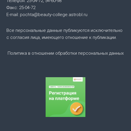
я
Телефон: 25-04-72, 54-60-98
Факс: 25-04-72
п
E-mail: pochta@beauty-college.astrobl.ru
о
Все персональные данные публикуются исключительно
с согласия лица, имеющего отношение к публикации.
з
а
Политика в отношении обработки персональных данных
п
и
с
я
м