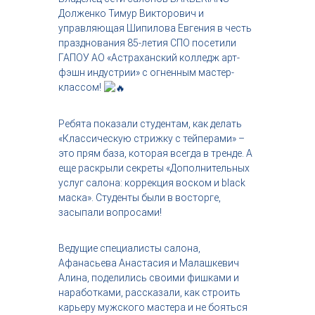
с
Долженко Тимур Викторович и
т
управляющая Шипилова Евгения в честь
р
празднования 85-летия СПО посетили
и
ГАПОУ АО «Астраханский колледж арт-
я
фэшн индустрии» с огненным мастер-
к
р
классом!
а
с
о
Ребята показали студентам, как делать
т
«Классическую стрижку с тейперами» –
ы
это прям база, которая всегда в тренде. А
еще раскрыли секреты «Дополнительных
услуг салона: коррекция воском и black
маска». Студенты были в восторге,
засыпали вопросами!
Ведущие специалисты салона,
Афанасьева Анастасия и Малашкевич
Алина, поделились своими фишками и
наработками, рассказали, как строить
карьеру мужского мастера и не бояться