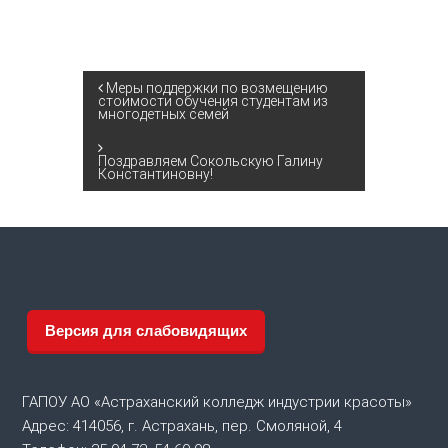
Н
Меры поддержки по возмещению
стоимости обучения студентам из
многодетных семей
а
Поздравляем Сокольскую Галину
в
Константиновну!
и
г
а
Версия для слабовидящих
ц
и
ГАПОУ АО «Астраханский колледж индустрии красоты»
Адрес: 414056, г. Астрахань, пер. Смоляной, 4