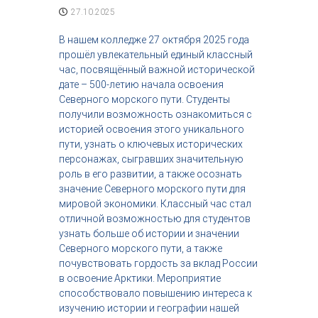
с
27.10.2025
т
р
В нашем колледже 27 октября 2025 года
и
прошёл увлекательный единый классный
я
час, посвящённый важной исторической
к
дате – 500-летию начала освоения
р
Северного морского пути. Студенты
а
с
получили возможность ознакомиться с
о
историей освоения этого уникального
т
пути, узнать о ключевых исторических
ы
персонажах, сыгравших значительную
роль в его развитии, а также осознать
значение Северного морского пути для
мировой экономики. Классный час стал
отличной возможностью для студентов
узнать больше об истории и значении
Северного морского пути, а также
почувствовать гордость за вклад России
в освоение Арктики. Мероприятие
способствовало повышению интереса к
изучению истории и географии нашей