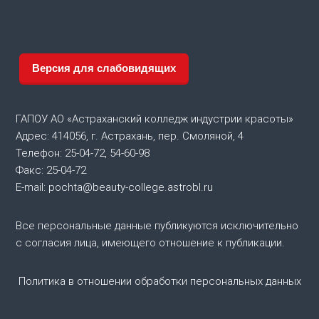
г
а
Версия для слабовидящих
ц
и
ГАПОУ АО «Астраханский колледж индустрии красоты»
Адрес: 414056, г. Астрахань, пер. Смоляной, 4
я
Телефон: 25-04-72, 54-60-98
Факс: 25-04-72
п
E-mail: pochta@beauty-college.astrobl.ru
о
Все персональные данные публикуются исключительно
с согласия лица, имеющего отношение к публикации.
з
а
Политика в отношении обработки персональных данных
п