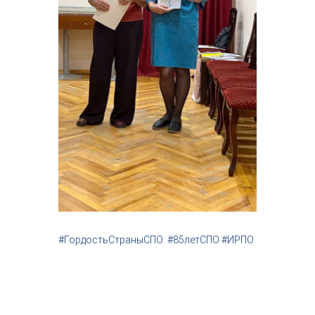
#ГордостьСтраныСПО #85летСПО #ИРПО