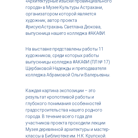
«Архитектурные изыски провинциального
с
города» в Музее Культуры Астрахани,
т
организатором которой является
р
художник, автор проекта
и
я
#рисуюАстрахань Светлана Дюкова,
к
выпускница нашего колледжа #АКАФИ.
р
а
с
На выставке представлены работы 11
о
художников, среди которых работы
т
выпускницы колледжа #АКАФИ (ПЛ № 17)
ы
Щербаковой Надежды и преподавателя
колледжа Абрамовой Ольги Валерьевны.
Каждая картина экспозиции – это
результат кропотливой работы и
глубокого понимания особенностей
градостроительства нашего родного
города. В течение всего года для
участников проекта проходили лекции
Музея деревянной архитектуры и мастер-
классы в Библиотеке им. Н.К. Крупской.