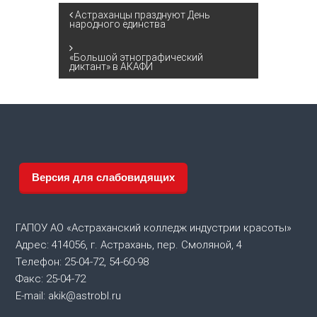
Н
Астраханцы празднуют День
народного единства
а
«Большой этнографический
диктант» в АКАФИ
в
и
г
а
Версия для слабовидящих
ц
ГАПОУ АО «Астраханский колледж индустрии красоты»
и
Адрес: 414056, г. Астрахань, пер. Смоляной, 4
Телефон: 25-04-72, 54-60-98
я
Факс: 25-04-72
E-mail: akik@astrobl.ru
п