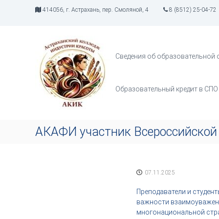
П
414056, г. Астрахань, пер. Смоляной, 4
8 (8512) 25-04-72
е
р
А
И
е
К
н
й
д
И
т
Сведения об образовательной 
у
К
и
с
к
т
с
Образовательный кредит в СПО
р
о
и
д
я
е
т
р
АКАФИ участник Всероссийской
в
ж
о
и
р
м
ч
о
07.11.2025
е
м
с
у
Преподаватели и студент
т
важности взаимоуважени
в
многонациональной стра
а