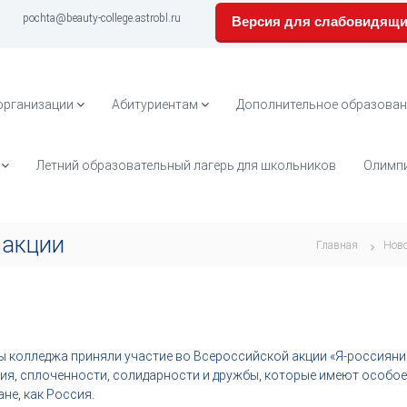
pochta@beauty-college.astrobl.ru
Версия для слабовидящ
организации
Абитуриентам
Дополнительное образован
Летний образовательный лагерь для школьников
Олимпи
 акции
Главная
Нов
ы колледжа приняли участие во Всероссийской акции «Я-россиянин
я, сплоченности, солидарности и дружбы, которые имеют особое 
не, как Россия.