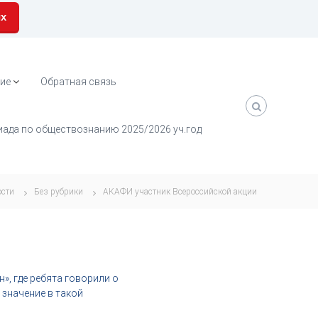
их
ие
Обратная связь
ада по обществознанию 2025/2026 уч.год
ости
Без рубрики
АКАФИ участник Всероссийской акции
», где ребята говорили о
значение в такой