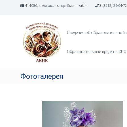
414056, г. Астрахань, пер. Смоляной, 4
8 (8512) 25-04-72
А
И
К
н
д
И
Сведения об образовательной 
у
К
с
т
Образовательный кредит в СПО
р
и
я
т
Фотогалерея
в
о
р
ч
е
с
т
в
а