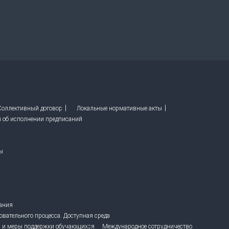
 Коллективный договор
Локальные нормативные акты
ы об исполнении предписаний
ы
вания
овательного процесса. Доступная среда
 и меры поддержки обучающихся
Международное сотрудничество