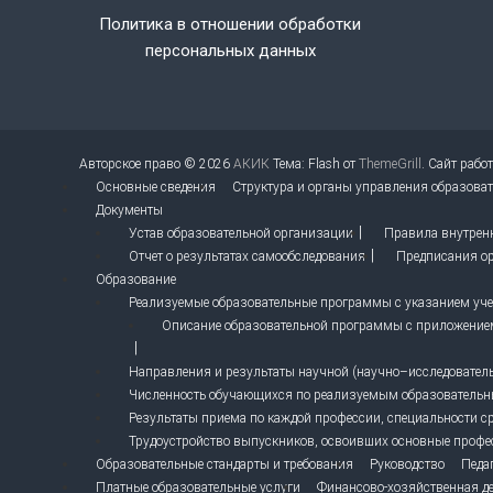
Политика в отношении обработки
персональных данных
Авторское право © 2026
АКИК
Тема: Flash от
ThemeGrill
. Сайт рабо
Основные сведения
Структура и органы управления образова
Документы
Устав образовательной организации
Правила внутрен
Отчет о результатах самообследования
Предписания ор
Образование
Реализуемые образовательные программы с указанием учеб
Описание образовательной программы с приложение
Направления и результаты научной (научно–исследовательс
Численность обучающихся по реализуемым образователь
Результаты приема по каждой профессии, специальности с
Трудоустройство выпускников, освоивших основные профе
Образовательные стандарты и требования
Руководство
Педа
Платные образовательные услуги
Финансово-хозяйственная де