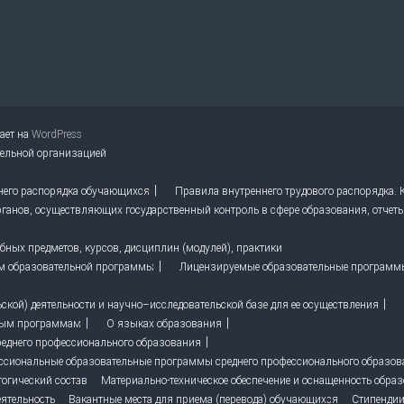
тает на
WordPress
тельной организацией
него распорядка обучающихся
Правила внутреннего трудового распорядка.
ганов, осуществляющих государственный контроль в сфере образования, отчет
ных предметов, курсов, дисциплин (модулей), практики
м образовательной программы
Лицензируемые образовательные программ
кой) деятельности и научно–исследовательской базе для ее осуществления
ным программам
О языках образования
реднего профессионального образования
ссиональные образовательные программы среднего профессионального образо
гогический состав
Материально-техническое обеспечение и оснащенность образ
ятельность
Вакантные места для приема (перевода) обучающихся
Стипендии