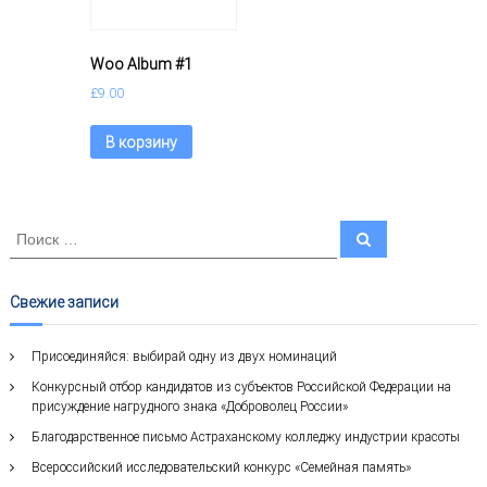
с
т
р
Woo Album #1
и
я
£
9.00
к
р
В корзину
а
с
о
т
И
ы
П
о
с
и
к
с
к
а
Свежие записи
т
ь
Присоединяйся: выбирай одну из двух номинаций
:
Конкурсный отбор кандидатов из субъектов Российской Федерации на
присуждение нагрудного знака «Доброволец России»
Благодарственное письмо Астраханскому колледжу индустрии красоты
Всероссийский исследовательский конкурс «Семейная память»