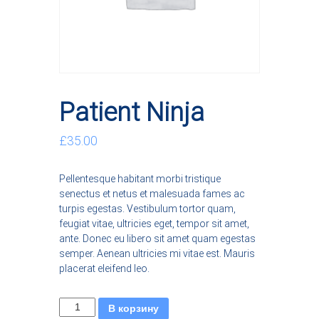
с
т
р
и
я
к
р
а
Patient Ninja
с
о
т
£
35.00
ы
Pellentesque habitant morbi tristique
senectus et netus et malesuada fames ac
turpis egestas. Vestibulum tortor quam,
feugiat vitae, ultricies eget, tempor sit amet,
ante. Donec eu libero sit amet quam egestas
semper. Aenean ultricies mi vitae est. Mauris
placerat eleifend leo.
К
В корзину
о