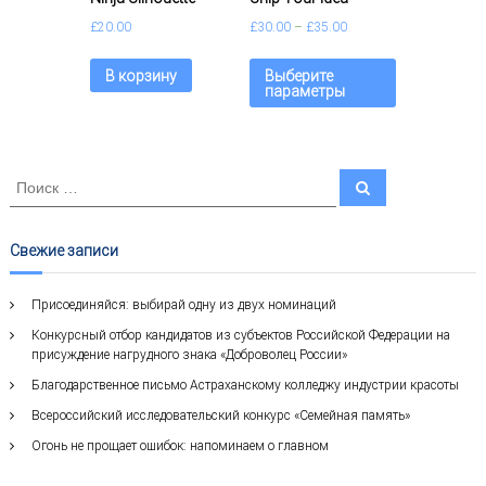
£
20.00
£
30.00
–
£
35.00
В корзину
Выберите
параметры
И
П
о
с
и
к
с
к
а
Свежие записи
т
ь
Присоединяйся: выбирай одну из двух номинаций
:
Конкурсный отбор кандидатов из субъектов Российской Федерации на
присуждение нагрудного знака «Доброволец России»
Благодарственное письмо Астраханскому колледжу индустрии красоты
Всероссийский исследовательский конкурс «Семейная память»
Огонь не прощает ошибок: напоминаем о главном