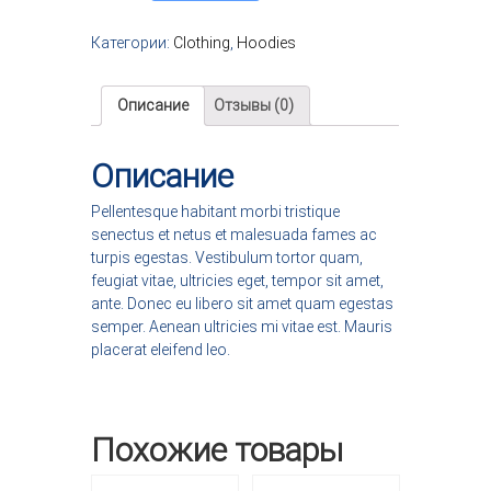
л
Категории:
Clothing
,
Hoodies
и
ч
е
Описание
Отзывы (0)
с
т
в
Описание
о
т
Pellentesque habitant morbi tristique
о
senectus et netus et malesuada fames ac
в
turpis egestas. Vestibulum tortor quam,
а
feugiat vitae, ultricies eget, tempor sit amet,
р
ante. Donec eu libero sit amet quam egestas
а
semper. Aenean ultricies mi vitae est. Mauris
P
placerat eleifend leo.
a
t
i
e
Похожие товары
n
t