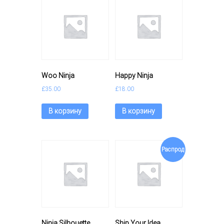
N
i
n
j
a
Woo Ninja
Happy Ninja
£
35.00
£
18.00
В корзину
В корзину
Распрод
ажа!
Ninja Silhouette
Ship Your Idea