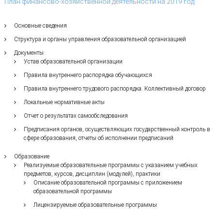
План финансово-хозяйственной деятельности на 2019 год
с
т
р
Основные сведения
и
Структура и органы управления образовательной организацией
я
к
Документы
р
Устав образовательной организации
а
Правила внутреннего распорядка обучающихся
с
о
Правила внутреннего трудового распорядка. Коллективный договор
т
Локальные нормативные акты
ы
Отчет о результатах самообследования
Предписания органов, осуществляющих государственный контроль в
сфере образования, отчеты об исполнении предписаний
Образование
Реализуемые образовательные программы с указанием учебных
предметов, курсов, дисциплин (модулей), практики
Описание образовательной программы с приложением
образовательной программы
Лицензируемые образовательные программы