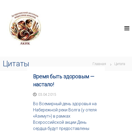
П
А
е
И
н
р
К
д
е
И
у
й
К
с
т
т
и
р
к
и
я
с
т
о
Цитаты
в
Главная
Цитата
д
о
е
р
Время быть здоровым —
р
ч
ж
е
настало!
с
и
т
03.04.2015
м
в
о
Во Всемирный день здоровья на
а
м
,
Набережной реки Волга (у отеля
у
и
«Азимут») в рамках
н
Всероссийской акции День
д
сердца будут предоставлены
у