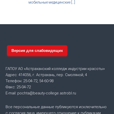
мобильные медицинские […]
с
т
р
и
я
к
р
а
с
о
т
Версия для слабовидящих
ы
ГАПОУ АО «Астраханский колледж индустрии красоты»
Адрес: 414056, г. Астрахань, пер. Смоляной, 4
Телефон: 25-04-72, 54-60-98
Факс: 25-04-72
E-mail: pochta@beauty-college.astrobl.ru
Все персональные данные публикуются исключительно
с согласия лица, имеющего отношение к публикации.