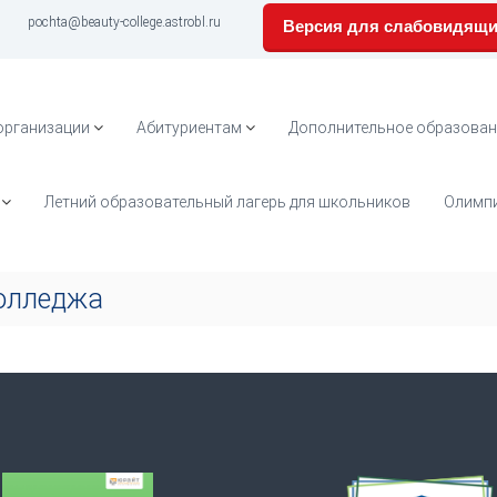
pochta@beauty-college.astrobl.ru
Версия для слабовидящ
организации
Абитуриентам
Дополнительное образован
Летний образовательный лагерь для школьников
Олимпи
колледжа