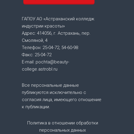
,
и
н
ГАПОУ АО «Астраханский колледж
д
индустрии красоты»
у
Адрес: 414056, г. Астрахань, пер.
с
Смоляной, 4
т
Телефон: 25-04-72, 54-60-98
р
Факс: 25-04-72
и
я
E-mail: pochta@beauty-
к
college.astrobl.ru
р
а
Все персональные данные
с
публикуются исключительно с
о
т
согласия лица, имеющего отношение
ы
к публикации.
Политика в отношении обработки
персональных данных