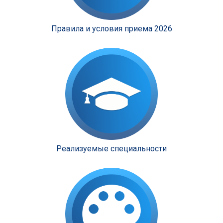
с
т
р
Правила и условия приема 2026
и
я
к
р
а
с
о
т
ы
Реализуемые специальности