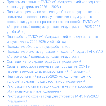
Программа развития ГАПОУ АО «Астраханский колледж арт-
с
фэшн индустрии» на 2026 — 2028гг.
т
План мероприятий по реализации Основ государственной
р
и
политики по сохранению и укреплению традиционных
я
российских духовно-нравственных ценностей в ГАПОУ АО
к
«Астраханский колледж арт-фэшн индустрии» на 2025-2026
р
учебный год
а
План работы ГАПОУ АО «Астраханский колледж арт-фэшн
с
индустрии» на 2025-2026 учебный год
о
т
Положение об оплате труда работников
ы
Положение о системе управления охраной труда в ГАПОУ АО
«Астраханский колледж арт-фэшн индустрии»
Соглашение по охране труда 2023
(изменения)
Сводная ведомость результатов проведения СОУТ и
перечень рекомендуемых мероприятий
(изменения)
План мероприятий на 2025-2026 уч.год по улучшению
условий и охраны труда работников
(изменения)
Инструкция по организации охраны жизни и здоровья
обучающихся для преподавателей
Инструкция по охране труда для студентов №ИОТ-23-2023
(изменения)