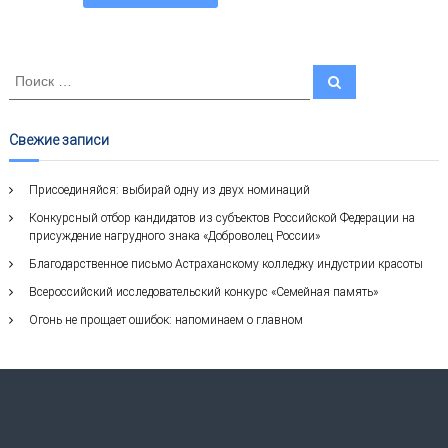
И
П
о
с
и
к
с
к
а
Свежие записи
т
ь
Присоединяйся: выбирай одну из двух номинаций
:
Конкурсный отбор кандидатов из субъектов Российской Федерации на
присуждение нагрудного знака «Доброволец России»
Благодарственное письмо Астраханскому колледжу индустрии красоты
Всероссийский исследовательский конкурс «Семейная память»
Огонь не прощает ошибок: напоминаем о главном