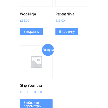
с
т
р
Woo Ninja
Patient Ninja
и
я
£
35.00
£
35.00
к
р
В корзину
В корзину
а
с
о
т
Распрод
ы
ажа!
Ship Your Idea
£
30.00
–
£
35.00
Выберите
параметры