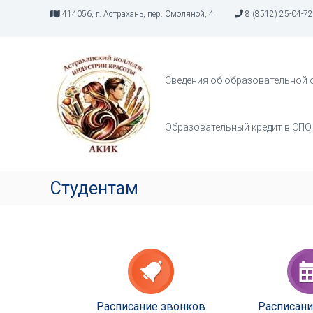
414056, г. Астрахань, пер. Смоляной, 4
8 (8512) 25-04-72
А
И
К
н
д
И
Сведения об образовательной 
у
К
с
т
Образовательный кредит в СПО
р
и
я
т
Студентам
в
о
р
ч
е
с
т
в
Расписание звонков
Расписани
а