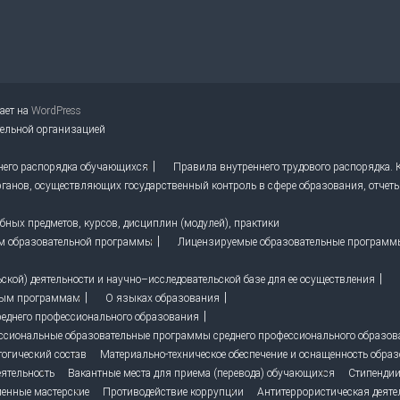
тает на
WordPress
тельной организацией
него распорядка обучающихся
Правила внутреннего трудового распорядка.
ганов, осуществляющих государственный контроль в сфере образования, отчет
ных предметов, курсов, дисциплин (модулей), практики
м образовательной программы
Лицензируемые образовательные программ
кой) деятельности и научно–исследовательской базе для ее осуществления
ным программам
О языках образования
реднего профессионального образования
ссиональные образовательные программы среднего профессионального образо
гогический состав
Материально-техническое обеспечение и оснащенность образ
ятельность
Вакантные места для приема (перевода) обучающихся
Стипендии
енные мастерские
Противодействие коррупции
Антитеррористическая деяте