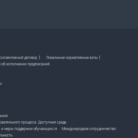
 Коллективный договор
Локальные нормативные акты
ы об исполнении предписаний
ы
вания
овательного процесса. Доступная среда
 и меры поддержки обучающихся
Международное сотрудничество
льность