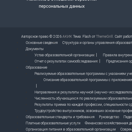
персональных данных
Авторское право © 2026
АКИК
Тема: Flash от
ThemeGrill
. Сайт рабо
Основные сведения
Структура и органы управления образова
Документы
Устав образовательной организации
Правила внутрен
Отчет о результатах самообследования
Предписания ор
Образование
Реализуемые образовательные программы с указанием учеб
Описание образовательной программы с приложение
Направления и результаты научной (научно–исследовательс
Численность обучающихся по реализуемым образователь
Результаты приема по каждой профессии, специальности с
Трудоустройство выпускников, освоивших основные профе
Образовательные стандарты и требования
Руководство
Педа
Платные образовательные услуги
Финансово-хозяйственная де
Организация питания в образовательной организации
Соврем