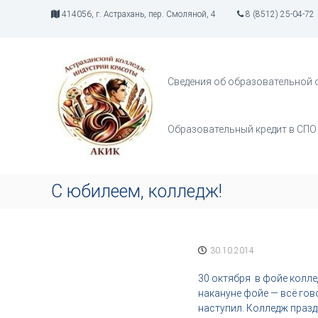
П
414056, г. Астрахань, пер. Смоляной, 4
8 (8512) 25-04-72
е
р
А
И
е
К
н
й
д
И
т
Сведения об образовательной 
у
К
и
с
к
т
с
Образовательный кредит в СПО
р
о
и
д
я
е
т
р
С юбилеем, колледж!
в
ж
о
и
р
м
ч
о
30.10.2014
е
м
с
у
30 октября в фойе колл
т
накануне фойе — всё гов
в
наступил. Колледж празд
а