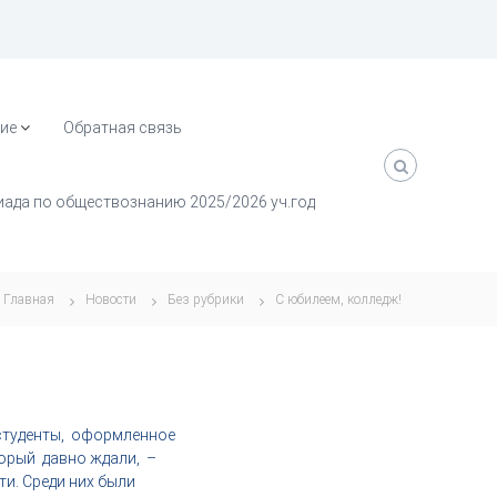
ие
Обратная связь
ада по обществознанию 2025/2026 уч.год
Главная
Новости
Без рубрики
С юбилеем, колледж!
 студенты, оформленное
торый давно ждали, –
ти. Среди них были