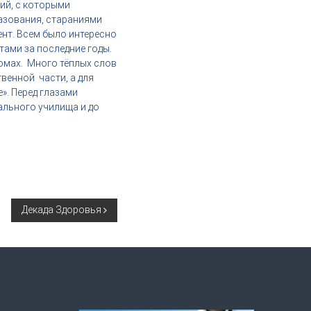
ций, с которыми
разования, стараниями
ент. Всем было интересно
тами за последние годы.
юмах. Много тёплых слов
венной части, а для
». Перед глазами
ального училища и до
Декада Здоровья