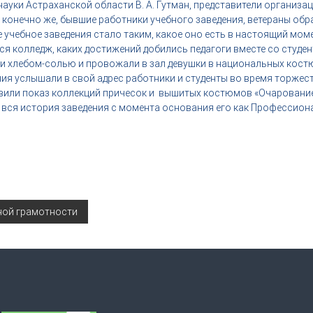
ауки Астраханской области В. А. Гутман, представители организа
, конечно же, бывшие работники учебного заведения, ветераны об
учебное заведения стало таким, какое оно есть в настоящий мом
ся колледж, каких достижений добились педагоги вместе со студен
ли хлебом-солью и провожали в зал девушки в национальных кост
ия услышали в свой адрес работники и студенты во время торжест
овили показ коллекций причесок и вышитых костюмов «Очарование
вся история заведения с момента основания его как Профессион
ной грамотности