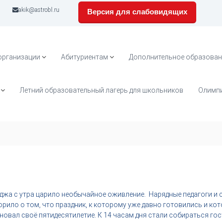
akik@astrobl.ru
Версия для слабовидящих
организации
Абитуриентам
Дополнительное образован
Летний образовательный лагерь для школьников
Олимпи
еджа с утра царило необычайное оживление. Нарядные педагоги и
орило о том, что праздник, к которому уже давно готовились и ко
новал своё пятидесятилетие. К 14 часам дня стали собираться гос