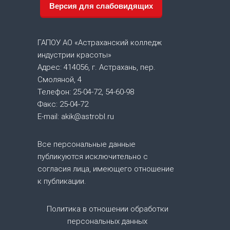
Версия для слабовидящих
г
а
ГАПОУ АО «Астраханский колледж
индустрии красоты»
ц
Адрес: 414056, г. Астрахань, пер.
Смоляной, 4
и
Телефон: 25-04-72, 54-60-98
Факс: 25-04-72
я
E-mail: akik@astrobl.ru
п
Все персональные данные
о
публикуются исключительно с
согласия лица, имеющего отношение
з
к публикации.
а
Политика в отношении обработки
персональных данных
п