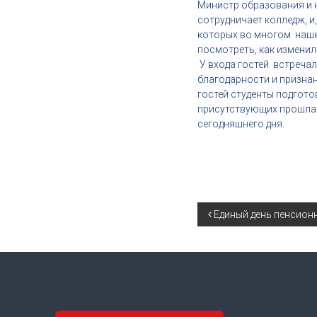
Министр образования и н
,
сотрудничает колледж, и
и
которых во многом наше 
н
посмотреть, как изменил
д
У входа гостей встреча
у
благодарности и признан
с
гостей студенты подгот
т
присутствующих прошла 
р
сегодняшнего дня.
и
я
к
р
а
с
Н
Единый день пенсион
о
т
а
ы
в
и