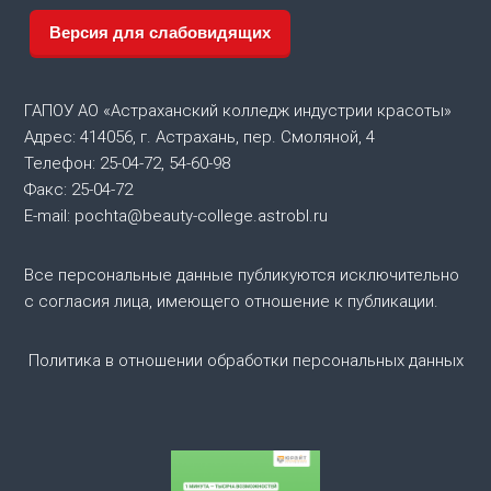
г
Версия для слабовидящих
а
ГАПОУ АО «Астраханский колледж индустрии красоты»
ц
Адрес: 414056, г. Астрахань, пер. Смоляной, 4
Телефон: 25-04-72, 54-60-98
и
Факс: 25-04-72
я
E-mail: pochta@beauty-college.astrobl.ru
п
Все персональные данные публикуются исключительно
с согласия лица, имеющего отношение к публикации.
о
Политика в отношении обработки персональных данных
з
а
п