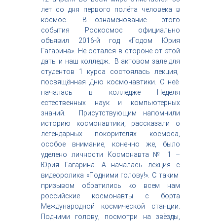
с
лет со дня первого полёта человека в
т
космос. В ознаменование этого
р
события Роскосмос официально
и
объявил 2016-й год «Годом Юрия
я
Гагарина». Не остался в стороне от этой
к
р
даты и наш колледж. В актовом зале для
а
студентов 1 курса состоялась лекция,
с
посвящённая Дню космонавтики. С неё
о
началась в колледже Неделя
т
естественных наук и компьютерных
ы
знаний. Присутствующим напомнили
историю космонавтики, рассказали о
легендарных покорителях космоса,
особое внимание, конечно же, было
уделено личности Космонавта № 1 –
Юрия Гагарина. А началась лекция с
видеоролика «Подними голову!». С таким
призывом обратились ко всем нам
российские космонавты с борта
Международной космической станции.
Подними голову, посмотри на звёзды,