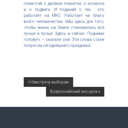
помечтай о далёких планетах, о космосе
и о подвиге. И подумай о тех, кто
работает на МКС. Работает на благо
всего человечества. «Мы здесь для того,
чтобы жизнь на Земле становилась всё
лучше и лучше. Здесь и сейчас. Подними
голову!», – сказали они. Эти слова стали
лозунгом сегодняшнего праздника.
Н
Навстречу выборам
Всероссийский эко-урок
а
в
и