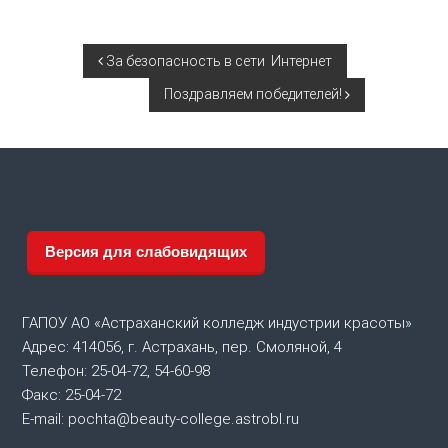
Н
За безопасность в сети Интернет
Поздравляем победителей!
а
в
и
г
Версия для слабовидящих
а
ГАПОУ АО «Астраханский колледж индустрии красоты»
ц
Адрес: 414056, г. Астрахань, пер. Смоляной, 4
Телефон: 25-04-72, 54-60-98
и
Факс: 25-04-72
я
E-mail: pochta@beauty-college.astrobl.ru