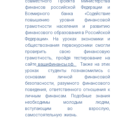
совместного Проекта Министерства
с
финансов российской Федерации и
т
Всемирного банка «Содействие
р
повышению уровня финансовой
и
я
грамотности населения и развитию
к
финансового образования в Российской
р
Федерации». На уроках экономики и
а
обществознания первокурсники смогли
с
проверить свою финансовую
о
грамотность, пройдя тестирование на
т
ы
сайте
вашифинансы.рф.
Также на этих
уроках студенты познакомились с
основами личной финансовой
безопасности, разумного финансового
поведения, ответственного отношения к
личным финансам. Подобные знания
необходимы молодым людям,
вступающим во взрослую,
самостоятельную жизнь.