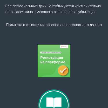
п
Все персональные данные публикуются исключительно
с согласия лица, имеющего отношение к публикации.
о
Политика в отношении обработки персональных данных
з
а
п
и
с
я
м